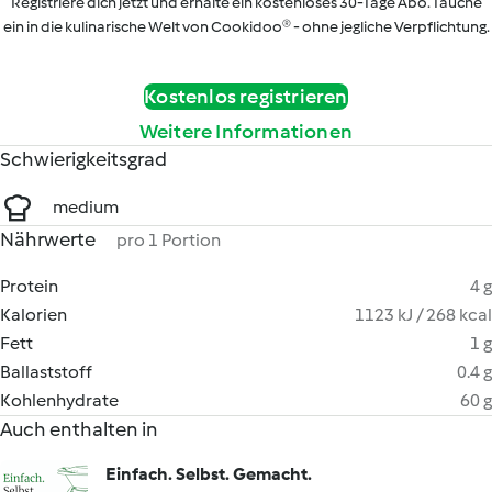
Registriere dich jetzt und erhalte ein kostenloses 30-Tage Abo. Tauche
ein in die kulinarische Welt von Cookidoo® - ohne jegliche Verpflichtung.
Kostenlos registrieren
Weitere Informationen
Schwierigkeitsgrad
medium
Nährwerte
pro 1 Portion
Protein
4 g
Kalorien
1123 kJ / 268 kcal
Fett
1 g
Ballaststoff
0.4 g
Kohlenhydrate
60 g
Auch enthalten in
Einfach. Selbst. Gemacht.