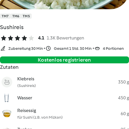
TM7
TM6
TM5
Sushireis
4.1
1.3K Bewertungen
Zubereitung 30 Min
Gesamt 1 Std. 30 Min
4 Portionen
Kostenlos registrieren
Zutaten
Klebreis
350 g
(Sushireis)
Wasser
450 g
Reisessig
60 g
für Sushi (z.B. von Mizkan)