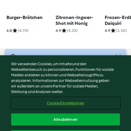
Burger-Brötchen
Zitronen-Ingwer-
Frozen-Erd
Shot mit Honig
Daiquiri
4.8
(4.7K)
4.9
(5.2K)
4.9
(1.5K)
© Copyright 2026
Wir verwenden Cookies, um Inhalte und den
Webseitenbesuch zu personalisieren, Funktionen für soziale
Nutzungsbedingungen
Medien anbieten zu können und Webseitenzugriffe zu
Datenschutzrichtlinien
analysieren. Informationen zur Webseitennutzung geben
Disclaimer
wir außerdem an unsere Partner für soziale Medien,
Werbung und Analysen weiter.
Impressum
Cookies
Cookie Einstellungen
Inhalt melden
Vertrag widerrufen
Alle ablehnen
Erklärung zur Barrierefreiheit