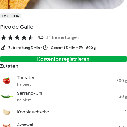
TM7
TM6
Pico de Gallo
4.3
14 Bewertungen
Zubereitung 5 Min
Gesamt 5 Min
600 g
Kostenlos registrieren
Zutaten
Tomaten
500 g
halbiert
Serrano-Chili
30 g
halbiert
Knoblauchzehe
1
Zwiebel