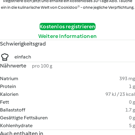
Registriere dich jetzt und erhalte ein kostenloses 30-Tage Abo. Tauche
ein in die kulinarische Welt von Cookidoo® - ohne jegliche Verpflichtung.
Kostenlos registrieren
Weitere Informationen
Schwierigkeitsgrad
einfach
Nährwerte
pro 100 g
Natrium
393 mg
Protein
1 g
Kalorien
97 kJ / 23 kcal
Fett
0 g
Ballaststoff
1.7 g
Gesättigte Fettsäuren
0 g
Kohlenhydrate
5 g
Auch enthalten in