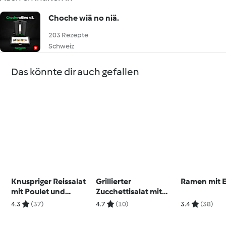
Choche wiä no niä.
203 Rezepte
Schweiz
Das könnte dir auch gefallen
Knuspriger Reissalat
Grillierter
Ramen mit E
mit Poulet und
Zucchettisalat mit
Sataysauce
Zitronen-Basilikum
4.3
(37)
4.7
(10)
3.4
(38)
Dressing