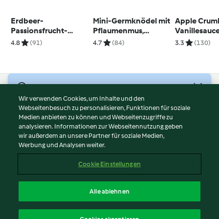
Erdbeer-
Mini-Germknödel mit
Apple Crumb
Passionsfrucht-
Pflaumenmus,
Vanillesauc
Konfitüre
Mohnzucker und
4.8
(91)
4.7
(84)
3.3
(130)
Vanillesauce
© Copyright 2026
Wir verwenden Cookies, um Inhalte und den
Webseitenbesuch zu personalisieren, Funktionen für soziale
Nutzungsbedingungen
Medien anbieten zu können und Webseitenzugriffe zu
Datenschutzrichtlinien
analysieren. Informationen zur Webseitennutzung geben
Disclaimer
wir außerdem an unsere Partner für soziale Medien,
Werbung und Analysen weiter.
Impressum
Cookies
Cookie Einstellungen
Inhalt melden
Vertrag widerrufen
Alle ablehnen
Erklärung zur Barrierefreiheit
Deutsch