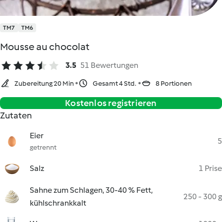
TM7
TM6
Mousse au chocolat
3.5
51 Bewertungen
Zubereitung 20 Min
Gesamt 4 Std.
8 Portionen
Kostenlos registrieren
Zutaten
Eier
5
getrennt
Salz
1 Prise
Sahne zum Schlagen, 30-40 % Fett,
250 - 300 g
kühlschrankkalt