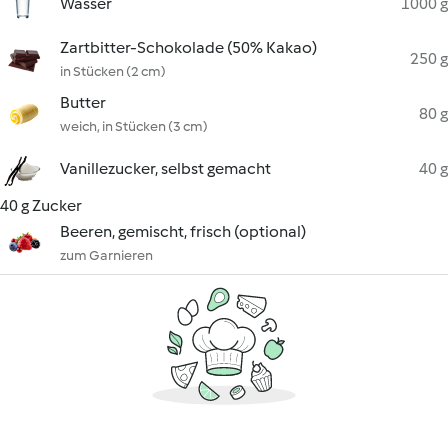
Wasser
1000 g
Zartbitter-Schokolade (50% Kakao)
250 g
in Stücken (2 cm)
Butter
80 g
weich, in Stücken (3 cm)
Vanillezucker, selbst gemacht
40 g
40 g Zucker
Beeren, gemischt, frisch (optional)
zum Garnieren