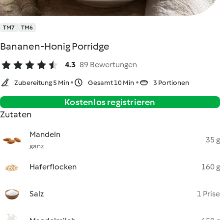
TM7
TM6
Bananen-Honig Porridge
4.3
89 Bewertungen
Zubereitung 5 Min
Gesamt 10 Min
3 Portionen
Kostenlos registrieren
Zutaten
Mandeln
35 g
ganz
Haferflocken
160 g
Salz
1 Prise