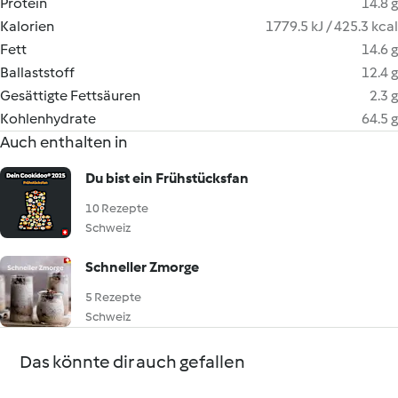
Protein
14.8 g
Kalorien
1779.5 kJ / 425.3 kcal
Fett
14.6 g
Ballaststoff
12.4 g
Gesättigte Fettsäuren
2.3 g
Kohlenhydrate
64.5 g
Auch enthalten in
Du bist ein Frühstücksfan
10 Rezepte
Schweiz
Schneller Zmorge
5 Rezepte
Schweiz
Das könnte dir auch gefallen