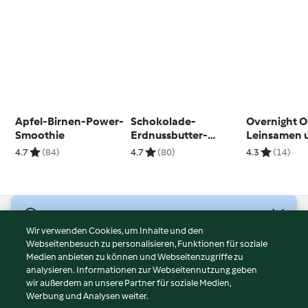
Apfel-Birnen-Power-
Schokolade-
Overnight O
Smoothie
Erdnussbutter-
Leinsamen 
Proteinkugeln
Matcha-Jog
4.7
(84)
4.7
(80)
4.3
(14)
© Copyright 2026
Wir verwenden Cookies, um Inhalte und den
Webseitenbesuch zu personalisieren, Funktionen für soziale
Nutzungsbedingungen
Medien anbieten zu können und Webseitenzugriffe zu
Datenschutzrichtlinien
analysieren. Informationen zur Webseitennutzung geben
Disclaimer
wir außerdem an unsere Partner für soziale Medien,
Werbung und Analysen weiter.
Impressum