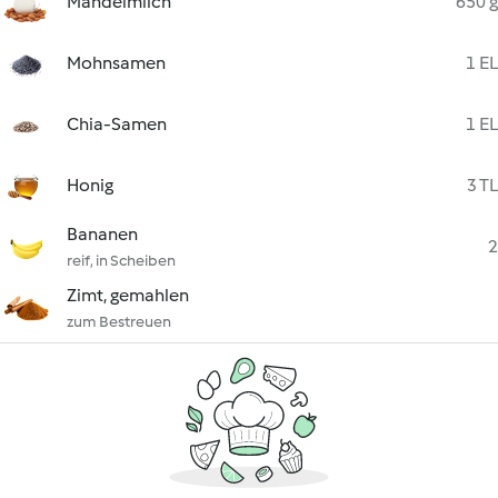
Mandelmilch
650 g
Mohnsamen
1 EL
Chia-Samen
1 EL
Honig
3 TL
Bananen
2
reif, in Scheiben
Zimt, gemahlen
zum Bestreuen