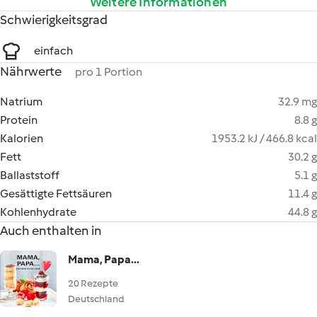
Weitere Informationen
Schwierigkeitsgrad
einfach
Nährwerte
pro 1 Portion
Natrium
32.9 mg
Protein
8.8 g
Kalorien
1953.2 kJ / 466.8 kcal
Fett
30.2 g
Ballaststoff
5.1 g
Gesättigte Fettsäuren
11.4 g
Kohlenhydrate
44.8 g
Auch enthalten in
Mama, Papa...
20 Rezepte
Deutschland