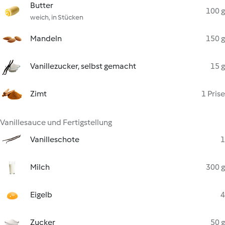
Butter
100 g
weich, in Stücken
Mandeln
150 g
Vanillezucker, selbst gemacht
15 g
Zimt
1 Prise
Vanillesauce und Fertigstellung
Vanilleschote
1
Milch
300 g
Eigelb
4
Zucker
50 g