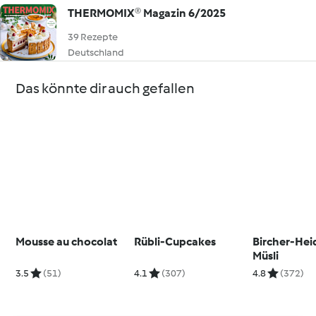
THERMOMIX® Magazin 6/2025
39 Rezepte
Deutschland
Das könnte dir auch gefallen
Mousse au chocolat
Rübli-Cupcakes
Bircher-Hei
Müsli
3.5
(51)
4.1
(307)
4.8
(372)