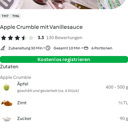
TM7
TM6
Apple Crumble mit Vanillesauce
3.3
130 Bewertungen
Zubereitung 30 Min
Gesamt 10 Min
6 Portionen
Kostenlos registrieren
Zutaten
Apple Crumble
Äpfel
400 - 500 g
geschält und geviertelt (ca. 4 Stück)
Zimt
½ TL
Zucker
90 g