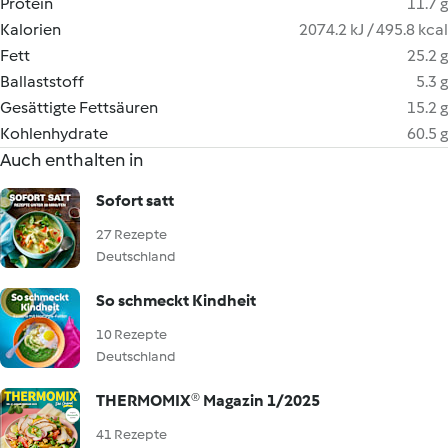
Protein
11.7 g
Kalorien
2074.2 kJ / 495.8 kcal
Fett
25.2 g
Ballaststoff
5.3 g
Gesättigte Fettsäuren
15.2 g
Kohlenhydrate
60.5 g
Auch enthalten in
Sofort satt
27 Rezepte
Deutschland
So schmeckt Kindheit
10 Rezepte
Deutschland
THERMOMIX® Magazin 1/2025
41 Rezepte