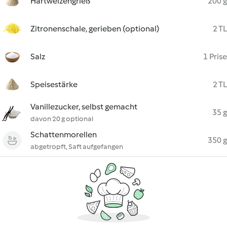
Hartweizengrieß
200 g
Zitronenschale, gerieben (optional)
2 TL
Salz
1 Prise
Speisestärke
2 TL
Vanillezucker, selbst gemacht
35 g
davon 20 g optional
Schattenmorellen
350 g
abgetropft, Saft aufgefangen