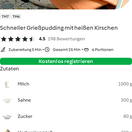
TM7
TM6
Schneller Grießpudding mit heißen Kirschen
4.5
198 Bewertungen
Zubereitung 5 Min
Gesamt 25 Min
6 Portionen
Kostenlos registrieren
Zutaten
Milch
1000 g
Sahne
300 g
Zucker
80 g