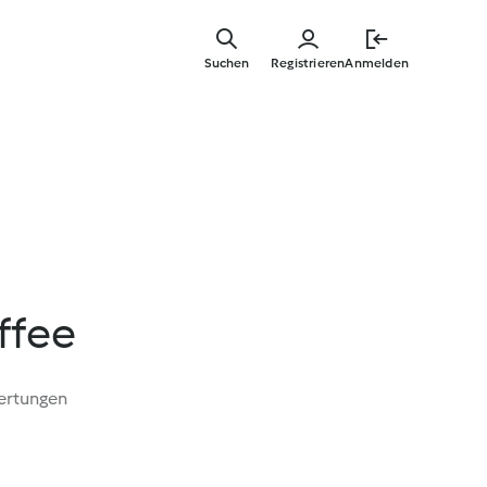
Zum
Hauptinha
Suchen
Registrieren
Anmelden
springen
ffee
ertungen