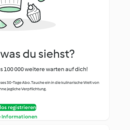
, was du siehst?
s 100 000 weitere warten auf dich!
oses 30-Tage Abo. Tauche ein in die kulinarische Welt von
ne jegliche Verpflichtung.
os registrieren
e Informationen