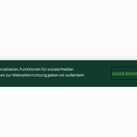
alisieren, Funktionen für soziale Medien
Cookie Einst
onen zur Webseitennutzung geben wir außerdem
en-Mojito
All-in-One Tomaten-
Orangenkuche