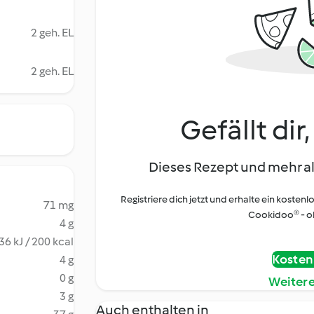
2 geh. EL
2 geh. EL
Gefällt dir
Dieses Rezept und mehr al
Registriere dich jetzt und erhalte ein kostenl
71 mg
Cookidoo® - oh
4 g
36 kJ / 200 kcal
Kostenl
4 g
0 g
Weiter
3 g
Auch enthalten in