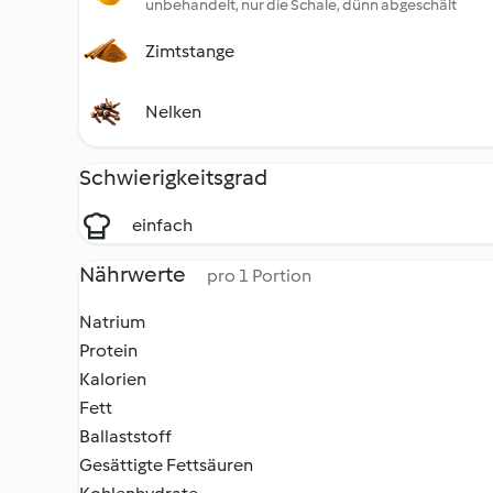
unbehandelt, nur die Schale, dünn abgeschält
Zimtstange
Nelken
Schwierigkeitsgrad
einfach
Nährwerte
pro 1 Portion
Natrium
Protein
Kalorien
Fett
Ballaststoff
Gesättigte Fettsäuren