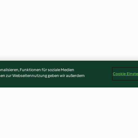
alisieren, Funktionen für soziale Medien
Cookie Einst
onen zur Webseitennutzung geben wir außerdem
Sesam-Krokant-Riegel
Mandarinen-Mö