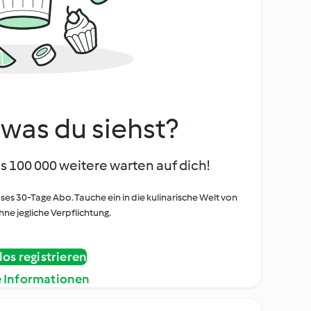
, was du siehst?
s 100 000 weitere warten auf dich!
oses 30-Tage Abo. Tauche ein in die kulinarische Welt von
ne jegliche Verpflichtung.
os registrieren
e Informationen