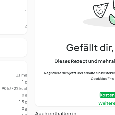
1
2
Gefällt dir
Dieses Rezept und mehr al
Registriere dich jetzt und erhalte ein kostenl
11 mg
Cookidoo® - oh
1 g
90 kJ / 22 kcal
Kostenl
0 g
1.5 g
Weiter
0 g
Auch enthalten in