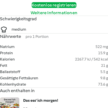
Kostenlos registrieren
Weitere Informationen
Schwierigkeitsgrad
medium
Nährwerte
pro 1 Portion
Natrium
522 mg
Protein
15.9 g
Kalorien
2267.7 kJ / 542 kcal
Fett
21 g
Ballaststoff
5.5 g
Gesättigte Fettsäuren
9.8 g
Kohlenhydrate
73.6 g
Auch enthalten in
Das ess' ich morgen!