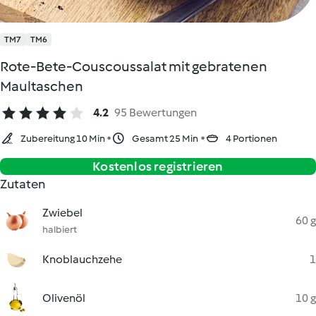
TM7
TM6
Rote-Bete-Couscoussalat mit gebratenen
Maultaschen
4.2
95 Bewertungen
Zubereitung 10 Min
Gesamt 25 Min
4 Portionen
Kostenlos registrieren
Zutaten
Zwiebel
60 g
halbiert
Knoblauchzehe
1
Olivenöl
10 g