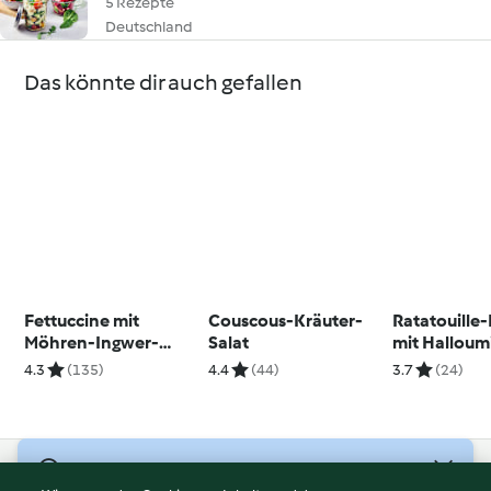
5 Rezepte
Deutschland
Das könnte dir auch gefallen
Fettuccine mit
Couscous-Kräuter-
Ratatouille
Möhren-Ingwer-
Salat
mit Halloum
Sauce, Walnüssen
4.3
(135)
4.4
(44)
3.7
(24)
und Ziegenkäse
© Copyright 2026