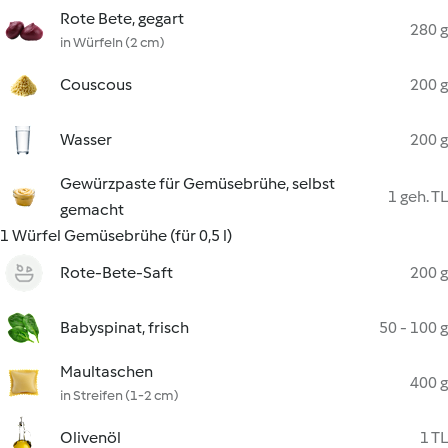
Rote Bete, gegart
280 g
in Würfeln (2 cm)
Couscous
200 g
Wasser
200 g
Gewürzpaste für Gemüsebrühe, selbst
1 geh. TL
gemacht
1 Würfel Gemüsebrühe (für 0,5 l)
Rote-Bete-Saft
200 g
Babyspinat, frisch
50 - 100 g
Maultaschen
400 g
in Streifen (1-2 cm)
Olivenöl
1 TL