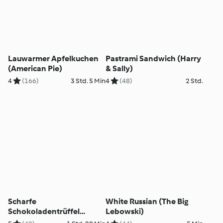
Lauwarmer Apfelkuchen
Pastrami Sandwich (Harry
(American Pie)
& Sally)
4
(166)
3 Std. 5 Min
4
(48)
2 Std.
Scharfe
White Russian (The Big
Schokoladentrüffel
Lebowski)
(Chocolat)