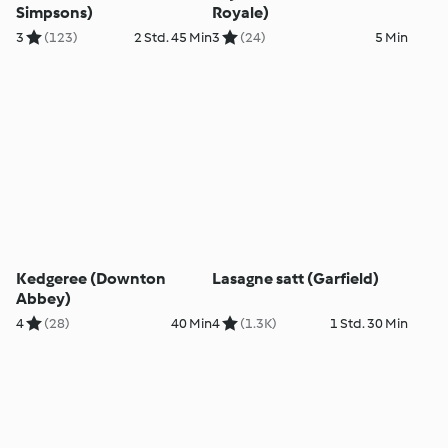
Simpsons)
Royale)
3
(123)
2 Std. 45 Min
3
(24)
5 Min
Kedgeree (Downton
Lasagne satt (Garfield)
Abbey)
4
(28)
40 Min
4
(1.3K)
1 Std. 30 Min