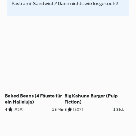
Pastrami-Sandwich? Dann nichts wie losgekocht!
Baked Beans (4 Fäuste für
Big Kahuna Burger (Pulp
ein Halleluja)
Fiction)
4
(929)
15 Min
5
(307)
1 Std.