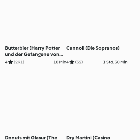
Butterbier (Harry Potter
Cannoli (Die Sopranos)
und der Gefangene von
Askaban)
4
(291)
10 Min
4
(32)
1 Std. 30 Min
Donuts mit Glasur (The
Dry Martini (Casino