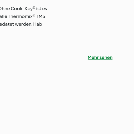
Ohne Cook-Key® ist es
f alle Thermomix® TM5
pgedatet werden. Hab
Mehr sehen