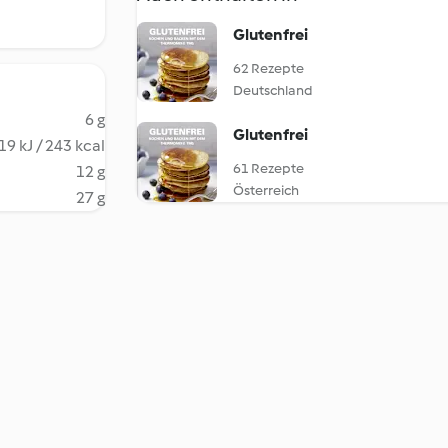
Glutenfrei
62 Rezepte
Deutschland
6 g
Glutenfrei
19 kJ / 243 kcal
61 Rezepte
12 g
Österreich
27 g