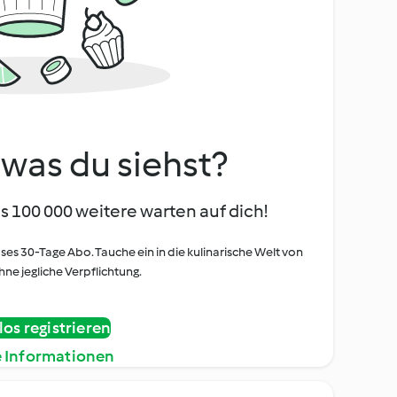
, was du siehst?
s 100 000 weitere warten auf dich!
oses 30-Tage Abo. Tauche ein in die kulinarische Welt von
ne jegliche Verpflichtung.
os registrieren
e Informationen