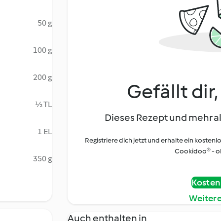
50 g
100 g
200 g
Gefällt dir
½ TL
Dieses Rezept und mehr al
1 EL
Registriere dich jetzt und erhalte ein kostenl
Cookidoo® - oh
350 g
Kostenl
Weiter
Auch enthalten in