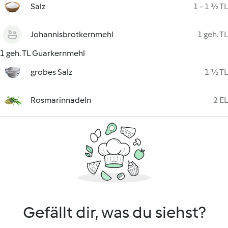
Salz
1 - 1 ½ TL
Johannisbrotkernmehl
1 geh. TL
1 geh. TL Guarkernmehl
grobes Salz
1 ½ TL
Rosmarinnadeln
2 EL
Gefällt dir, was du siehst?