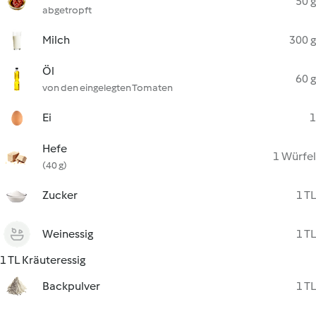
50 g
abgetropft
Milch
300 g
Öl
60 g
von den eingelegten Tomaten
Ei
1
Hefe
1 Würfel
(40 g)
Zucker
1 TL
Weinessig
1 TL
1 TL Kräuteressig
Backpulver
1 TL