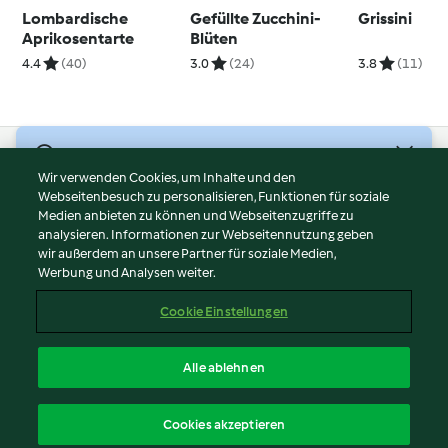
Lombardische
Gefüllte Zucchini-
Grissini
Aprikosentarte
Blüten
4.4
(40)
3.0
(24)
3.8
(11)
© Copyright 2026
Wir verwenden Cookies, um Inhalte und den
Webseitenbesuch zu personalisieren, Funktionen für soziale
Nutzungsbedingungen
Medien anbieten zu können und Webseitenzugriffe zu
Datenschutzrichtlinien
analysieren. Informationen zur Webseitennutzung geben
Disclaimer
wir außerdem an unsere Partner für soziale Medien,
Werbung und Analysen weiter.
Impressum
Cookies
Cookie Einstellungen
Inhalt melden
Vertrag widerrufen
Alle ablehnen
Erklärung zur Barrierefreiheit
Deutsch
Cookies akzeptieren