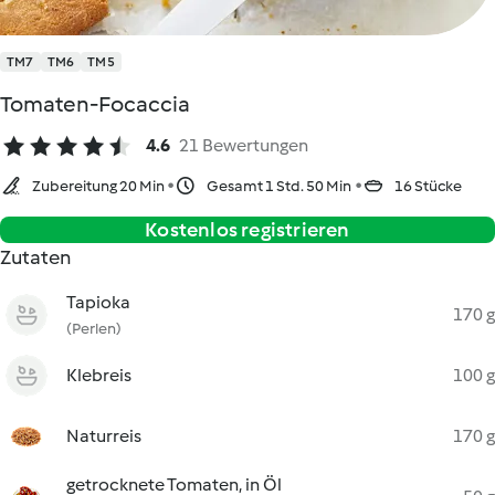
TM7
TM6
TM5
Tomaten-Focaccia
4.6
21 Bewertungen
Zubereitung 20 Min
Gesamt 1 Std. 50 Min
16 Stücke
Kostenlos registrieren
Zutaten
Tapioka
170 g
(Perlen)
Klebreis
100 g
Naturreis
170 g
getrocknete Tomaten, in Öl