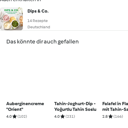
Dips & Co.
14 Rezepte
Deutschland
Das könnte dir auch gefallen
Auberginencreme
Tahin-Joghurt-Dip -
Falafel in F
"Orient"
Yoğurtlu Tahin Soslu
mit Tahin-S
4.0
(102)
4.0
(231)
2.8
(166)