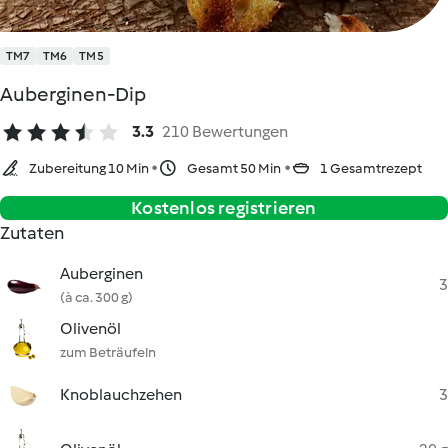
TM7
TM6
TM5
Auberginen-Dip
3.3
210 Bewertungen
Zubereitung 10 Min
Gesamt 50 Min
1 Gesamtrezept
Kostenlos registrieren
Zutaten
Auberginen
3
(à ca. 300 g)
Olivenöl
zum Beträufeln
Knoblauchzehen
3