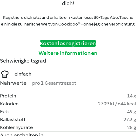
dich!
Registriere dich jetzt und erhalte ein kostenloses 30-Tage Abo. Tauche
ein in die kulinarische Welt von Cookidoo® - ohne jegliche Verpflichtung.
Kostenlos registrieren
Weitere Informationen
Schwierigkeitsgrad
einfach
Nährwerte
pro 1 Gesamtrezept
Protein
14 g
Kalorien
2709 kJ / 644 kcal
Fett
49 g
Ballaststoff
27.3 g
Kohlenhydrate
28 g
Auch enthalten in