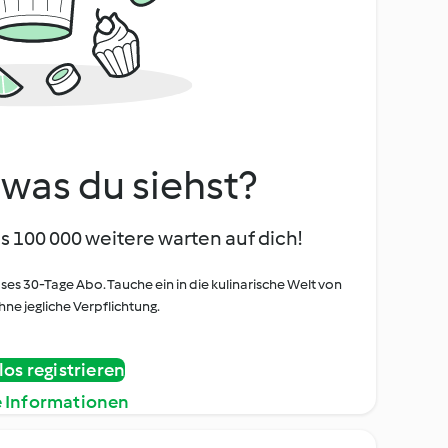
, was du siehst?
s 100 000 weitere warten auf dich!
oses 30-Tage Abo. Tauche ein in die kulinarische Welt von
ne jegliche Verpflichtung.
os registrieren
e Informationen