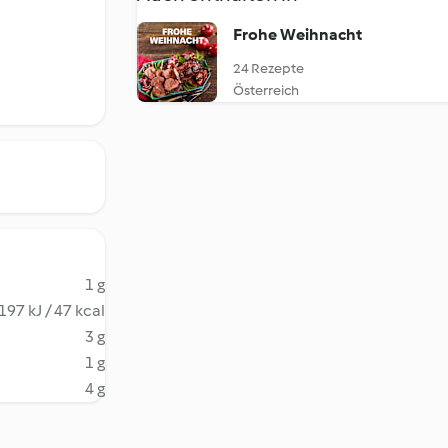
Frohe Weihnacht
24 Rezepte
Österreich
1 g
197 kJ / 47 kcal
3 g
1 g
4 g