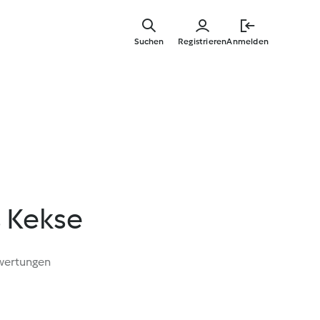
Zum
Hauptinha
Suchen
Registrieren
Anmelden
springen
s Kekse
wertungen