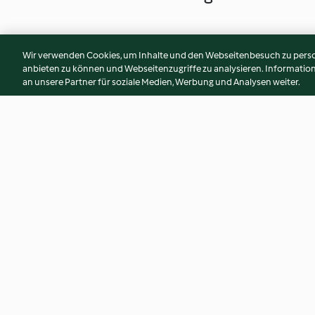
Wir verwenden Cookies, um Inhalte und den Webseitenbesuch zu person
anbieten zu können und Webseitenzugriffe zu analysieren. Informati
an unsere Partner für soziale Medien, Werbung und Analysen weiter.
Englisches Senfgemüse
pikante Glücksklee
(Piccalilli)
3.7
(3)
3.6
(17)
© Copyright 2026