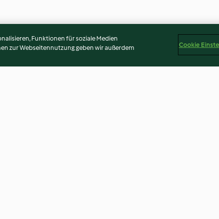
alisieren, Funktionen für soziale Medien
Cookie Einst
onen zur Webseitennutzung geben wir außerdem
blätter
Ostereier grün gefärbt
Österreichische
4.0
(5)
4.8
(13)