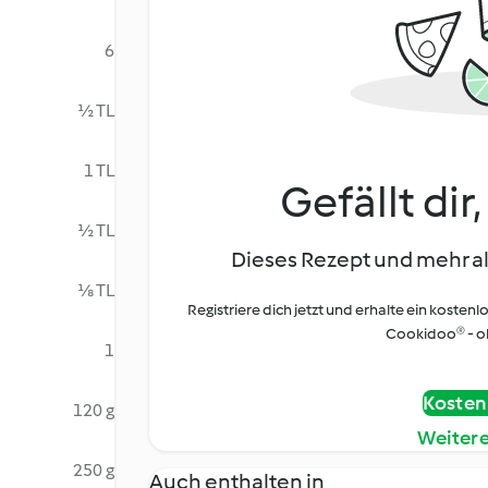
6
½ TL
1 TL
Gefällt dir
½ TL
Dieses Rezept und mehr al
⅛ TL
Registriere dich jetzt und erhalte ein kostenl
Cookidoo® - oh
1
Kostenl
120 g
Weiter
250 g
Auch enthalten in