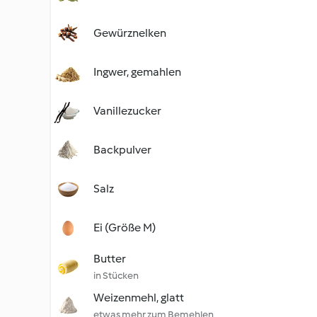
Gewürznelken
Ingwer, gemahlen
Vanillezucker
Backpulver
Salz
Ei (Größe M)
Butter
in Stücken
Weizenmehl, glatt
etwas mehr zum Bemehlen