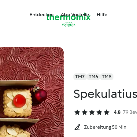
Entdecken
Abo Vorteile
Hilfe
TM7
TM6
TM5
Spekulatiu
4.8
79 Be
Zubereitung 50 Min