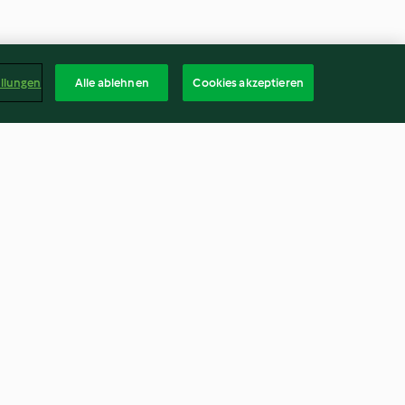
ellungen
Alle ablehnen
Cookies akzeptieren
r Brunch
Talggenlaibchen mit
Knoblauchmayonnaise
4.4
(8)