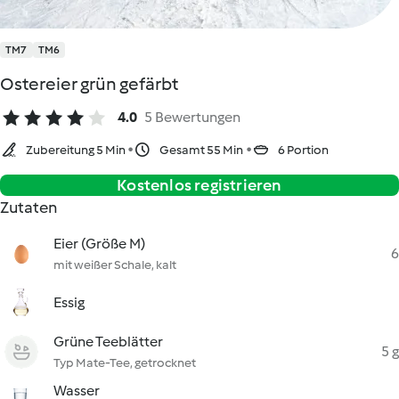
TM7
TM6
Ostereier grün gefärbt
4.0
5 Bewertungen
Zubereitung 5 Min
Gesamt 55 Min
6 Portion
Kostenlos registrieren
Zutaten
Eier (Größe M)
6
mit weißer Schale, kalt
Essig
Grüne Teeblätter
5 g
Typ Mate-Tee, getrocknet
Wasser