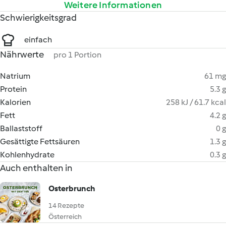
Weitere Informationen
Schwierigkeitsgrad
einfach
Nährwerte
pro 1 Portion
Natrium
61 mg
Protein
5.3 g
Kalorien
258 kJ / 61.7 kcal
Fett
4.2 g
Ballaststoff
0 g
Gesättigte Fettsäuren
1.3 g
Kohlenhydrate
0.3 g
Auch enthalten in
Osterbrunch
14 Rezepte
Österreich