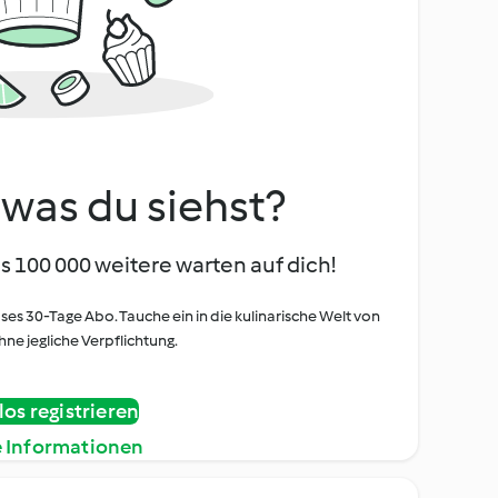
, was du siehst?
s 100 000 weitere warten auf dich!
oses 30-Tage Abo. Tauche ein in die kulinarische Welt von
ne jegliche Verpflichtung.
os registrieren
e Informationen