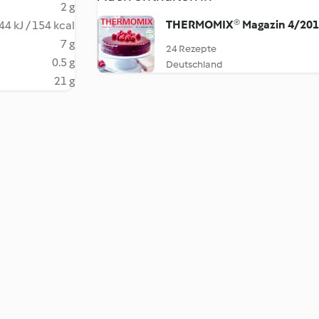
2 g
THERMOMIX® Magazin 4/20
44 kJ / 154 kcal
7 g
24 Rezepte
0.5 g
Deutschland
21 g