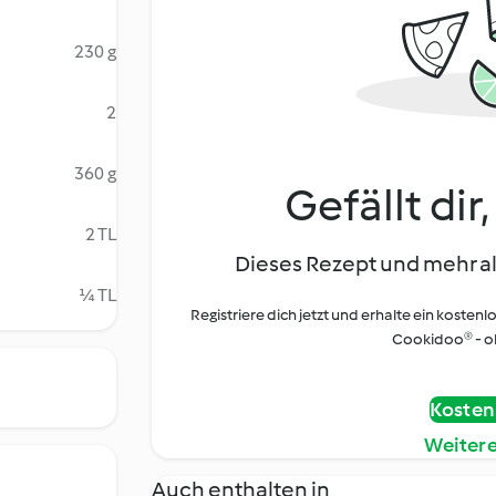
230 g
2
360 g
Gefällt dir
2 TL
Dieses Rezept und mehr al
¼ TL
Registriere dich jetzt und erhalte ein kostenl
Cookidoo® - oh
Kostenl
Weiter
Auch enthalten in