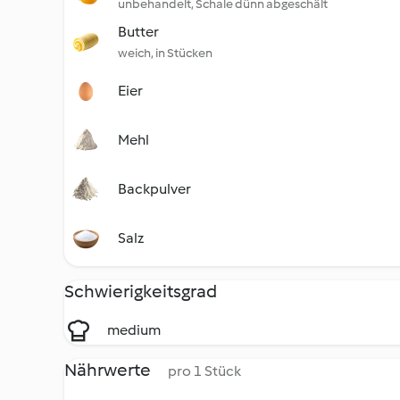
unbehandelt, Schale dünn abgeschält
Butter
weich, in Stücken
Eier
Mehl
Backpulver
Salz
Schwierigkeitsgrad
medium
Nährwerte
pro 1 Stück