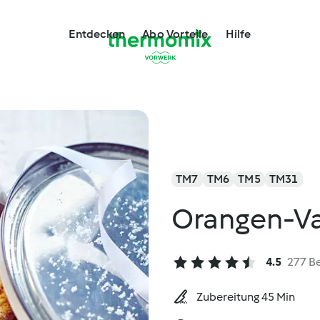
Entdecken
Abo Vorteile
Hilfe
TM7
TM6
TM5
TM31
Orangen-Va
4.5
277 B
Zubereitung 45 Min