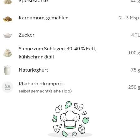
Speisestärke
40 g
Kardamom, gemahlen
2 - 3 Msp.
Zucker
4 TL
Sahne zum Schlagen, 30-40 % Fett,
100 g
kühlschrankkalt
Naturjoghurt
75 g
Rhabarberkompott
250 g
selbst gemacht (siehe Tipp)