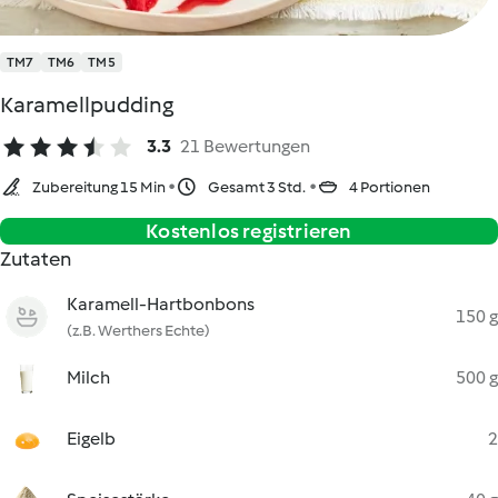
TM7
TM6
TM5
Karamellpudding
3.3
21 Bewertungen
Zubereitung 15 Min
Gesamt 3 Std.
4 Portionen
Kostenlos registrieren
Zutaten
Karamell-Hartbonbons
150 g
(z.B. Werthers Echte)
Milch
500 g
Eigelb
2