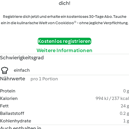
dich!
Registriere dich jetzt und erhalte ein kostenloses 30-Tage Abo. Tauche
ein in die kulinarische Welt von Cookidoo® - ohne jegliche Verpflichtung.
Kostenlos registrieren
Weitere Informationen
Schwierigkeitsgrad
einfach
Nährwerte
pro 1 Portion
Protein
0 g
Kalorien
994 kJ / 237 kcal
Fett
24 g
Ballaststoff
0.2 g
Kohlenhydrate
1 g
Auch enthalten in