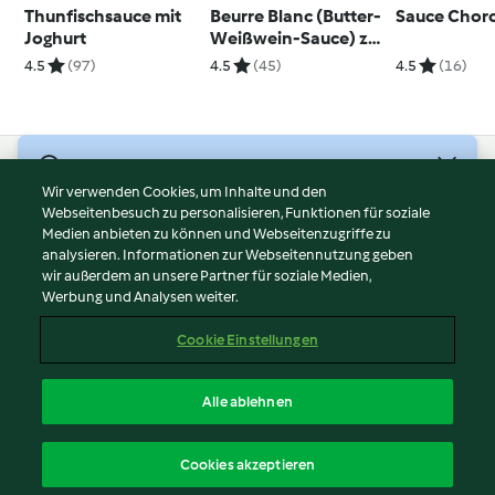
Thunfischsauce mit
Beurre Blanc (Butter-
Sauce Chor
Joghurt
Weißwein-Sauce) zu
Fisch
4.5
(97)
4.5
(45)
4.5
(16)
© Copyright 2026
Wir verwenden Cookies, um Inhalte und den
Webseitenbesuch zu personalisieren, Funktionen für soziale
Nutzungsbedingungen
Medien anbieten zu können und Webseitenzugriffe zu
Datenschutzrichtlinien
analysieren. Informationen zur Webseitennutzung geben
Disclaimer
wir außerdem an unsere Partner für soziale Medien,
Werbung und Analysen weiter.
Impressum
Cookies
Cookie Einstellungen
Inhalt melden
Vertrag widerrufen
Alle ablehnen
Erklärung zur Barrierefreiheit
Deutsch
Cookies akzeptieren