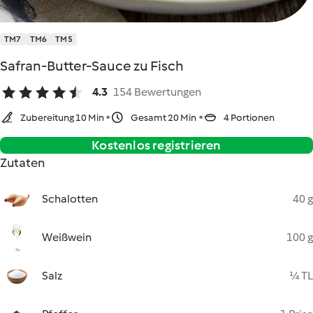
TM7
TM6
TM5
Safran-Butter-Sauce zu Fisch
4.3
154 Bewertungen
Zubereitung 10 Min
Gesamt 20 Min
4 Portionen
Kostenlos registrieren
Zutaten
Schalotten
40 g
Weißwein
100 g
Salz
¼ TL