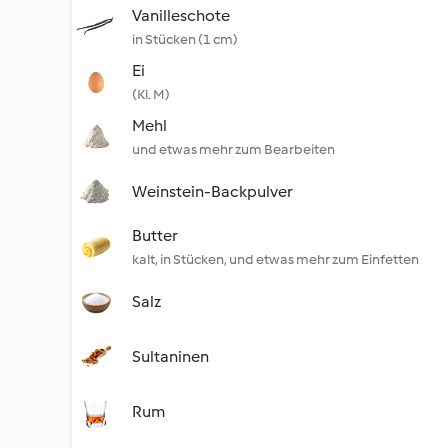
Vanilleschote
in Stücken (1 cm)
Ei
(Kl. M)
Mehl
und etwas mehr zum Bearbeiten
Weinstein-Backpulver
Butter
kalt, in Stücken, und etwas mehr zum Einfetten
Salz
Sultaninen
Rum