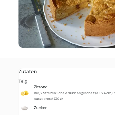
Zutaten
Teig
Zitrone
Bio, 2 Streifen Schale dünn abgeschält (à 1 x 4 cm), 
ausgepresst (30 g)
Zucker