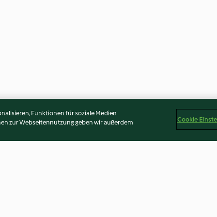
alisieren, Funktionen für soziale Medien
Cookie Einst
onen zur Webseitennutzung geben wir außerdem
Rohrnudeln mit Pflaumen
Schoko-Gewür