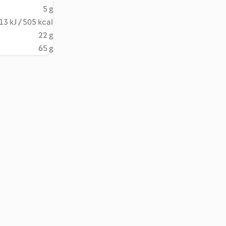
5 g
13 kJ / 505 kcal
22 g
65 g