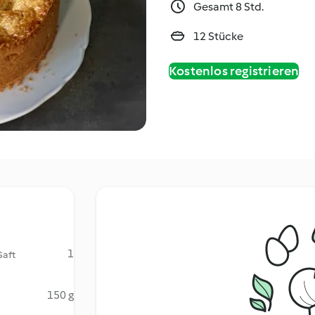
Gesamt 8 Std.
12 Stücke
Kostenlos registrieren
1
Saft
150 g