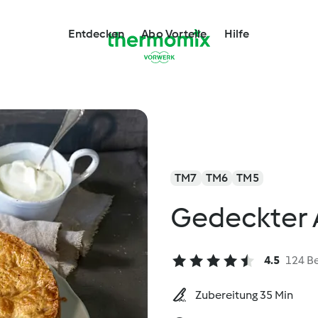
Entdecken
Abo Vorteile
Hilfe
TM7
TM6
TM5
Gedeckter 
4.5
124 B
Zubereitung 35 Min