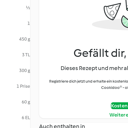
½
1
450 g
Gefällt dir
3 TL
Dieses Rezept und mehr al
300 g
Registriere dich jetzt und erhalte ein kostenl
1 Prise
Cookidoo® - oh
60 g
Kostenl
Weiter
6 EL
Auch enthalten in