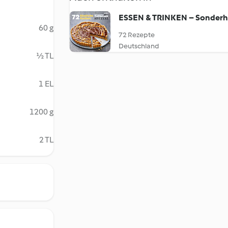
ESSEN & TRINKEN – Sonderh
60 g
72 Rezepte
Deutschland
½ TL
1 EL
1200 g
2 TL