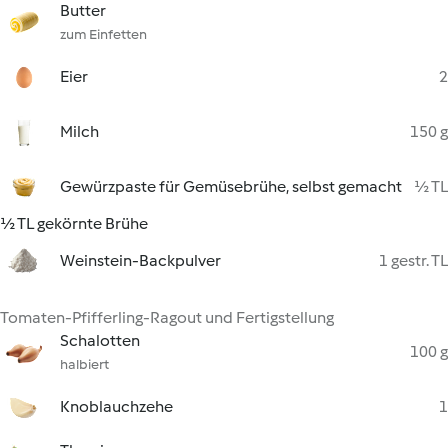
Butter
zum Einfetten
Eier
2
Milch
150 g
Gewürzpaste für Gemüsebrühe, selbst gemacht
½ TL
½ TL gekörnte Brühe
Weinstein-Backpulver
1 gestr. TL
Tomaten-Pfifferling-Ragout und Fertigstellung
Schalotten
100 g
halbiert
Knoblauchzehe
1