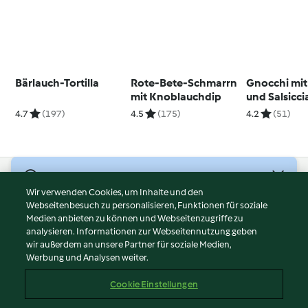
Bärlauch-Tortilla
Rote-Bete-Schmarrn
Gnocchi mit
mit Knoblauchdip
und Salsicci
4.7
(197)
4.5
(175)
4.2
(51)
© Copyright 2026
Wir verwenden Cookies, um Inhalte und den
Webseitenbesuch zu personalisieren, Funktionen für soziale
Nutzungsbedingungen
Medien anbieten zu können und Webseitenzugriffe zu
Datenschutzrichtlinien
analysieren. Informationen zur Webseitennutzung geben
Disclaimer
wir außerdem an unsere Partner für soziale Medien,
Werbung und Analysen weiter.
Impressum
Cookies
Cookie Einstellungen
Inhalt melden