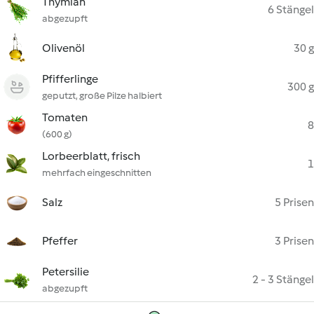
Thymian
6 Stängel
abgezupft
Olivenöl
30 g
Pfifferlinge
300 g
geputzt, große Pilze halbiert
Tomaten
8
(600 g)
Lorbeerblatt, frisch
1
mehrfach eingeschnitten
Salz
5 Prisen
Pfeffer
3 Prisen
Petersilie
2 - 3 Stängel
abgezupft