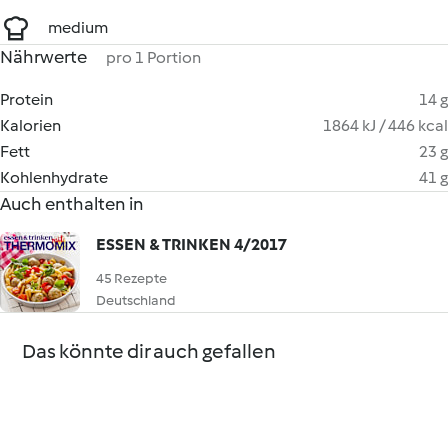
medium
Nährwerte
pro 1 Portion
Protein
14 g
Kalorien
1864 kJ / 446 kcal
Fett
23 g
Kohlenhydrate
41 g
Auch enthalten in
ESSEN & TRINKEN 4/2017
45 Rezepte
Deutschland
Das könnte dir auch gefallen