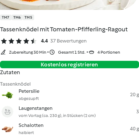
TM7
TM6
TM5
Tassenknödel mit Tomaten-Pfifferling-Ragout
4.4
37 Bewertungen
Zubereitung 30 Min
Gesamt 1 Std.
4 Portionen
Kostenlos registrieren
Zutaten
Tassenknödel
Petersilie
20 g
abgezupft
Laugenstangen
3
vom Vortag (ca. 230 g), in Stücken (2 cm)
Schalotten
40 g
halbiert