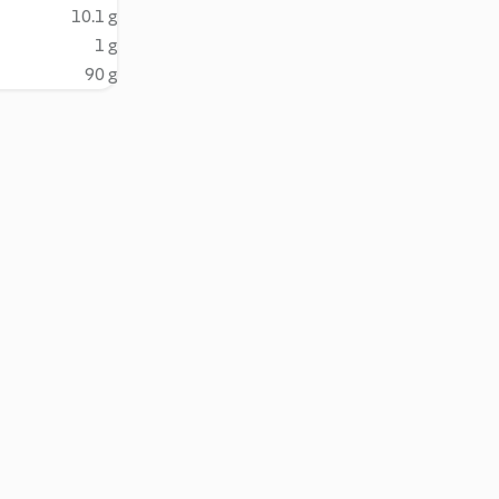
10.1 g
1 g
90 g