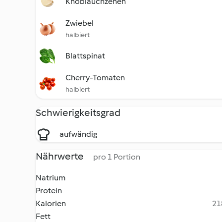
Knoblauchzehen
Zwiebel
halbiert
Blattspinat
Cherry-Tomaten
halbiert
Schwierigkeitsgrad
aufwändig
Nährwerte
pro 1 Portion
Natrium
Protein
Kalorien
21
Fett