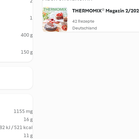
2
THERMOMIX® Magazin 2/20
1
42 Rezepte
Deutschland
400 g
150 g
1155 mg
16 g
82 kJ / 521 kcal
11 g