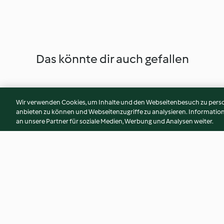
Das könnte dir auch gefallen
Wir verwenden Cookies, um Inhalte und den Webseitenbesuch zu person
anbieten zu können und Webseitenzugriffe zu analysieren. Informati
an unsere Partner für soziale Medien, Werbung und Analysen weiter.
Tomatenfocaccia mit Oliven
Gebackener Blätter
Porree, Fenchel un