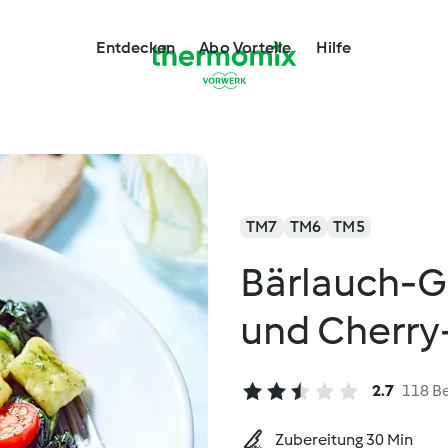
Entdecken
Abo Vorteile
Hilfe
TM7
TM6
TM5
Bärlauch-G
und Cherr
2.7
118 B
Zubereitung 30 Min