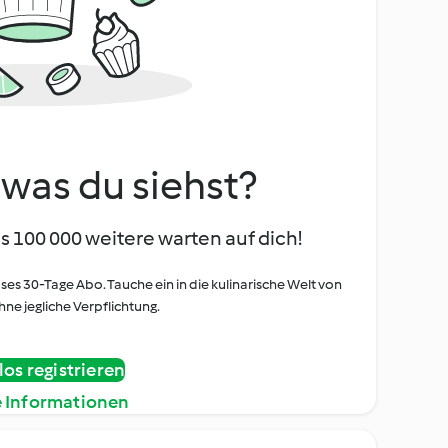
, was du siehst?
s 100 000 weitere warten auf dich!
oses 30-Tage Abo. Tauche ein in die kulinarische Welt von
ne jegliche Verpflichtung.
os registrieren
e Informationen