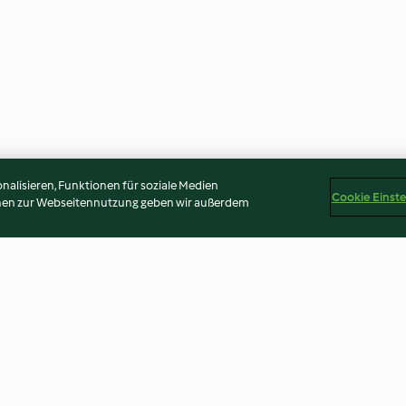
alisieren, Funktionen für soziale Medien
Cookie Einst
onen zur Webseitennutzung geben wir außerdem
teig mit
Gefüllte Auberginen
Asiatische Kohl
d
Zitronenreis