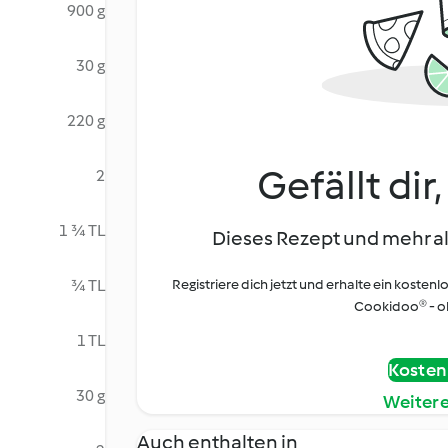
900 g
30 g
220 g
Gefällt dir
2
1 ¾ TL
Dieses Rezept und mehr al
¾ TL
Registriere dich jetzt und erhalte ein kostenl
Cookidoo® - oh
1 TL
Kostenl
30 g
Weiter
Auch enthalten in