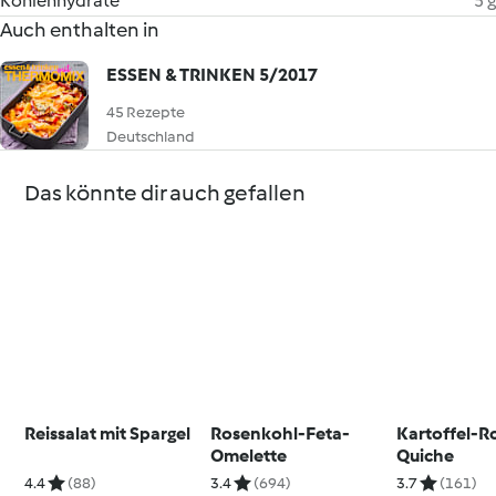
Kohlenhydrate
5 g
Auch enthalten in
ESSEN & TRINKEN 5/2017
45 Rezepte
Deutschland
Das könnte dir auch gefallen
Reissalat mit Spargel
Rosenkohl-Feta-
Kartoffel-R
Omelette
Quiche
4.4
(88)
3.4
(694)
3.7
(161)