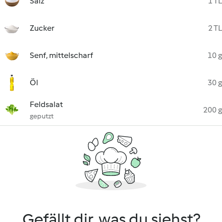
Salz
1 TL
Zucker
2 TL
Senf, mittelscharf
10 g
Öl
30 g
Feldsalat
200 g
geputzt
Gefällt dir, was du siehst?