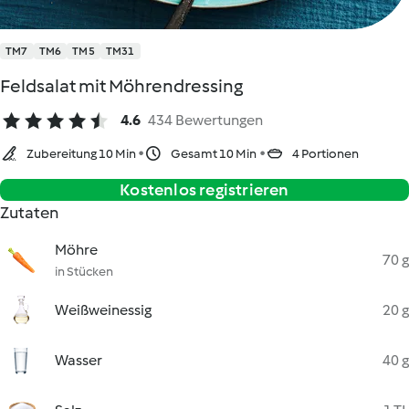
TM7
TM6
TM5
TM31
Feldsalat mit Möhrendressing
4.6
434 Bewertungen
Zubereitung 10 Min
Gesamt 10 Min
4 Portionen
Kostenlos registrieren
Zutaten
Möhre
70 g
in Stücken
Weißweinessig
20 g
Wasser
40 g