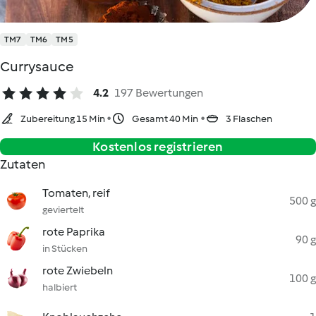
TM7
TM6
TM5
Currysauce
4.2
197 Bewertungen
Zubereitung 15 Min
Gesamt 40 Min
3 Flaschen
Kostenlos registrieren
Zutaten
Tomaten, reif
500 g
geviertelt
rote Paprika
90 g
in Stücken
rote Zwiebeln
100 g
halbiert