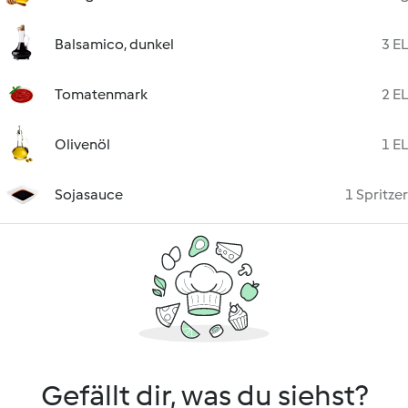
Balsamico, dunkel
3 EL
Tomatenmark
2 EL
Olivenöl
1 EL
Sojasauce
1 Spritzer
Gefällt dir, was du siehst?