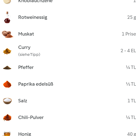
Knoblauchzehe
1
Rotweinessig
25 g
Muskat
1 Prise
Curry
2 - 4 EL
(siehe Tipp)
Pfeffer
¼ TL
Paprika edelsüß
½ TL
Salz
1 TL
Chili-Pulver
¼ TL
Honig
40 g