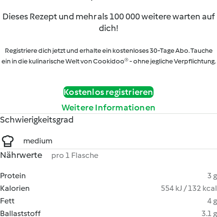
Dieses Rezept und mehr als 100 000 weitere warten auf
dich!
Registriere dich jetzt und erhalte ein kostenloses 30-Tage Abo. Tauche
ein in die kulinarische Welt von Cookidoo® - ohne jegliche Verpflichtung.
Kostenlos registrieren
Weitere Informationen
Schwierigkeitsgrad
medium
Nährwerte
pro 1 Flasche
Protein
3 g
Kalorien
554 kJ / 132 kcal
Fett
4 g
Ballaststoff
3.1 g