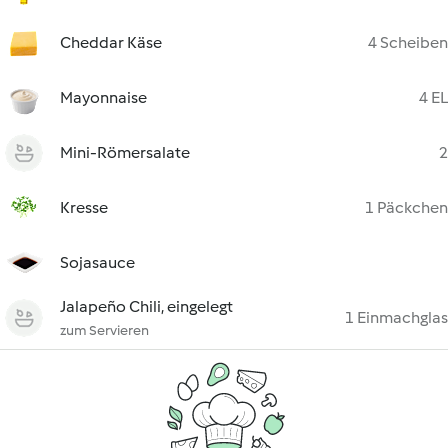
Cheddar Käse
4 Scheiben
Mayonnaise
4 EL
Mini-Römersalate
2
Kresse
1 Päckchen
Sojasauce
Jalapeño Chili, eingelegt
1 Einmachglas
zum Servieren