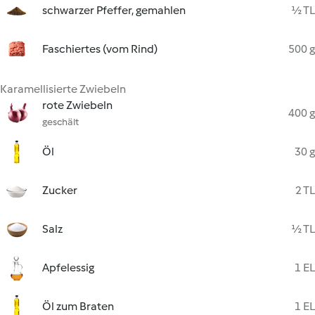
schwarzer Pfeffer, gemahlen
½ TL
Faschiertes (vom Rind)
500 g
Karamellisierte Zwiebeln
rote Zwiebeln
400 g
geschält
Öl
30 g
Zucker
2 TL
Salz
½ TL
Apfelessig
1 EL
Öl zum Braten
1 EL