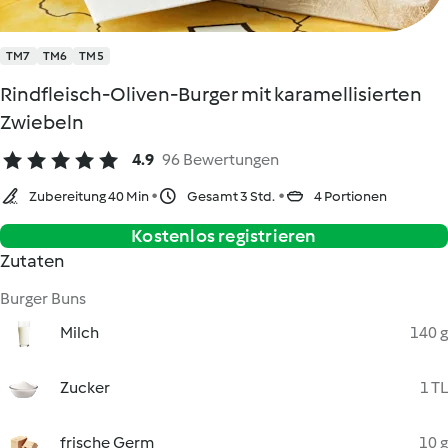
TM7
TM6
TM5
Rindfleisch-Oliven-Burger mit karamellisierten
Zwiebeln
4.9
96 Bewertungen
Zubereitung 40 Min
Gesamt 3 Std.
4 Portionen
Kostenlos registrieren
Zutaten
Burger Buns
Milch
140 g
Zucker
1 TL
frische Germ
10 g