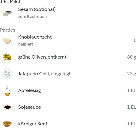
1 EL Milch
Sesam (optional)
zum Bestreuen
Patties
Knoblauchzehe
1
halbiert
grüne Oliven, entkernt
80 g
Jalapeño Chili, eingelegt
25 g
Apfelessig
1 EL
Sojasauce
1 EL
körniger Senf
1 EL