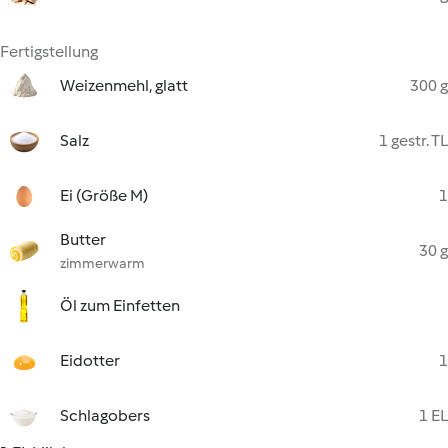
Fertigstellung
Weizenmehl, glatt
300 g
Salz
1 gestr. TL
Ei (Größe M)
1
Butter
30 g
zimmerwarm
Öl zum Einfetten
Eidotter
1
Schlagobers
1 EL