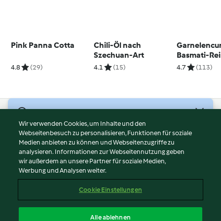
Pink Panna Cotta
Chili-Öl nach
Garnelencur
Szechuan-Art
Basmati-Rei
4.8
(29)
4.1
(15)
4.7
(113)
© Copyright 2026
Wir verwenden Cookies, um Inhalte und den
Webseitenbesuch zu personalisieren, Funktionen für soziale
Nutzungsbedingungen
Medien anbieten zu können und Webseitenzugriffe zu
Datenschutzrichtlinien
analysieren. Informationen zur Webseitennutzung geben
Disclaimer
wir außerdem an unsere Partner für soziale Medien,
Werbung und Analysen weiter.
Impressum
Cookies
Cookie Einstellungen
Inhalt melden
Vertrag widerrufen
Alle ablehnen