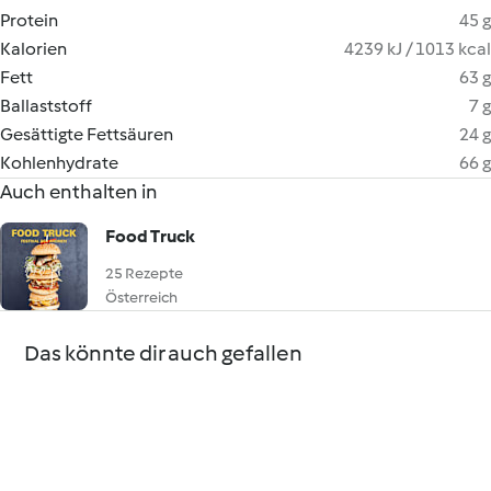
Protein
45 g
Kalorien
4239 kJ / 1013 kcal
Fett
63 g
Ballaststoff
7 g
Gesättigte Fettsäuren
24 g
Kohlenhydrate
66 g
Auch enthalten in
Food Truck
25 Rezepte
Österreich
Das könnte dir auch gefallen