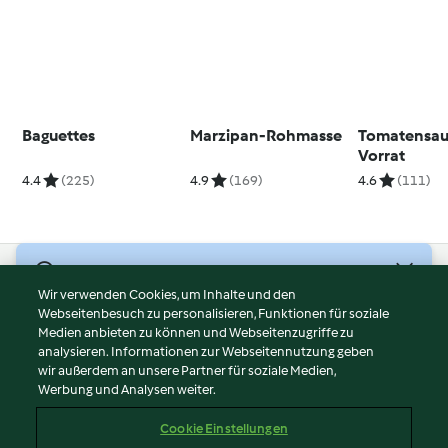
Baguettes
Marzipan-Rohmasse
Tomatensau
Vorrat
4.4
(225)
4.9
(169)
4.6
(111)
© Copyright 2026
Wir verwenden Cookies, um Inhalte und den
Webseitenbesuch zu personalisieren, Funktionen für soziale
Nutzungsbedingungen
Medien anbieten zu können und Webseitenzugriffe zu
Datenschutzrichtlinien
analysieren. Informationen zur Webseitennutzung geben
Disclaimer
wir außerdem an unsere Partner für soziale Medien,
Werbung und Analysen weiter.
Impressum
Cookies
Cookie Einstellungen