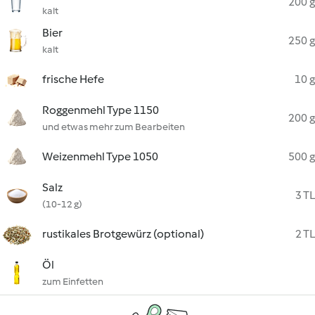
200 g
kalt
Bier
250 g
kalt
frische Hefe
10 g
Roggenmehl Type 1150
200 g
und etwas mehr zum Bearbeiten
Weizenmehl Type 1050
500 g
Salz
3 TL
(10-12 g)
rustikales Brotgewürz (optional)
2 TL
Öl
zum Einfetten