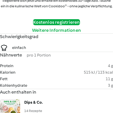
Registriere dich jetzt und erhalte ein kostenloses 30-Tage Abo. Tauche
ein in die kulinarische Welt von Cookidoo® - ohne jegliche Verpflichtung.
Kostenlos registrieren
Weitere Informationen
Schwierigkeitsgrad
einfach
Nährwerte
pro 1 Portion
Protein
4 g
Kalorien
515 kJ / 123 kcal
Fett
11 g
Kohlenhydrate
3 g
Auch enthalten in
Dips & Co.
14 Rezepte