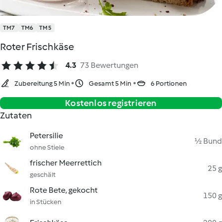
TM7
TM6
TM5
Roter Frischkäse
4.3
73 Bewertungen
Zubereitung 5 Min
Gesamt 5 Min
6 Portionen
Kostenlos registrieren
Zutaten
Petersilie
½ Bund
ohne Stiele
frischer Meerrettich
25 g
geschält
Rote Bete, gekocht
150 g
in Stücken