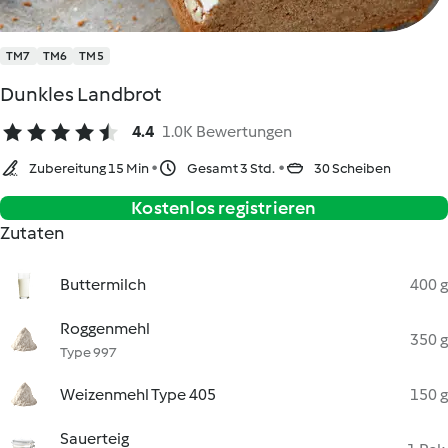
TM7
TM6
TM5
Dunkles Landbrot
4.4
1.0K Bewertungen
Zubereitung 15 Min
Gesamt 3 Std.
30 Scheiben
Kostenlos registrieren
Zutaten
Buttermilch
400 g
Roggenmehl
350 g
Type 997
Weizenmehl Type 405
150 g
Sauerteig