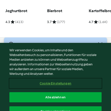
Joghurtbrot
Bierbrot
Kartoffelbr
4.3
(413)
3.7
(177)
4.7
(1.6K)
© Copyright 2026
Wir verwenden Cookies, um Inhalte und den
Webseitenbesuch zu personalisieren, Funktionen für soziale
Nutzungsbedingungen
Medien anbieten zu können und Webseitenzugriffe zu
Datenschutzrichtlinien
analysieren. Informationen zur Webseitennutzung geben
Disclaimer
wir außerdem an unsere Partner für soziale Medien,
Werbung und Analysen weiter.
Impressum
Cookies
Cookie Einstellungen
Inhalt melden
Vertrag widerrufen
Alle ablehnen
Erklärung zur Barrierefreiheit