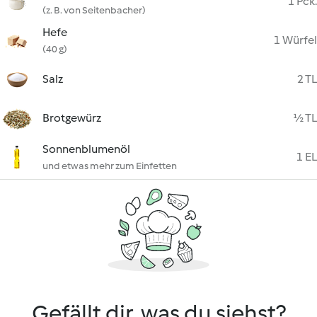
1 Pck.
(z. B. von Seitenbacher)
Hefe
1 Würfel
(40 g)
Salz
2 TL
Brotgewürz
½ TL
Sonnenblumenöl
1 EL
und etwas mehr zum Einfetten
Gefällt dir, was du siehst?