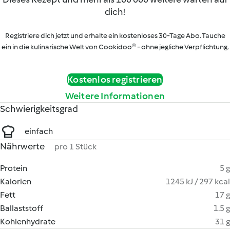
dich!
Registriere dich jetzt und erhalte ein kostenloses 30-Tage Abo. Tauche
ein in die kulinarische Welt von Cookidoo® - ohne jegliche Verpflichtung.
Kostenlos registrieren
Weitere Informationen
Schwierigkeitsgrad
einfach
Nährwerte
pro 1 Stück
Protein
5 g
Kalorien
1245 kJ / 297 kcal
Fett
17 g
Ballaststoff
1.5 g
Kohlenhydrate
31 g