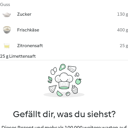
Guss
Zucker
130 g
Frischkäse
400 g
Zitronensaft
25 g
25 g Limettensaft
Gefällt dir, was du siehst?
Dieses Rezept und mehr als 100 000 weitere warten auf