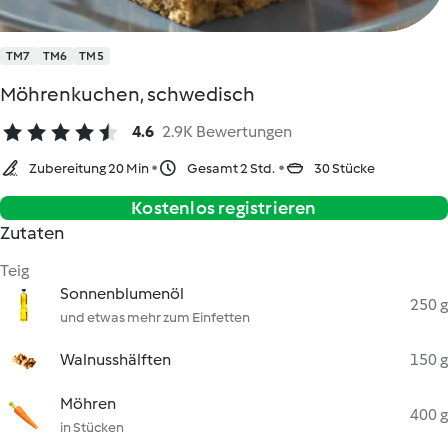
TM7
TM6
TM5
Möhrenkuchen, schwedisch
4.6
2.9K Bewertungen
Zubereitung 20 Min
Gesamt 2 Std.
30 Stücke
Kostenlos registrieren
Zutaten
Teig
Sonnenblumenöl
250 g
und etwas mehr zum Einfetten
Walnusshälften
150 g
Möhren
400 g
in Stücken