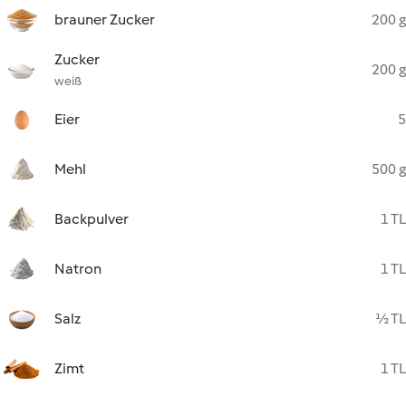
brauner Zucker
200 g
Zucker
200 g
weiß
Eier
5
Mehl
500 g
Backpulver
1 TL
Natron
1 TL
Salz
½ TL
Zimt
1 TL