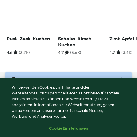
Ruck-Zuck-Kuchen
Schoko-Kirsch-
Zimt-Apfel
Kuchen
4.6
(3.7K)
4.7
(5.6K)
4.7
(3.6K)
© Copyright 2026
Wir verwenden Cookies, um Inhalte und den
Webseitenbesuch zu personalisieren, Funktionen für soziale
Nutzungsbedingungen
Medien anbieten zu können und Webseitenzugriffe zu
Datenschutzrichtlinien
analysieren. Informationen zur Webseitennutzung geben
Disclaimer
wir außerdem an unsere Partner für soziale Medien,
Werbung und Analysen weiter.
Impressum
Cookies
Cookie Einstellungen
Inhalt melden