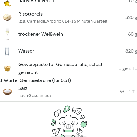
natives Olivenöl
10 g
Risottoreis
320 g
(z.B. Carnaroli, Arborio), 14-15 Minuten Garzeit
trockener Weißwein
60 g
Wasser
820 g
Gewürzpaste für Gemüsebrühe, selbst
1 geh. TL
gemacht
1 Würfel Gemüsebrühe (für 0,5 l)
Salz
½ - 1 TL
nach Geschmack