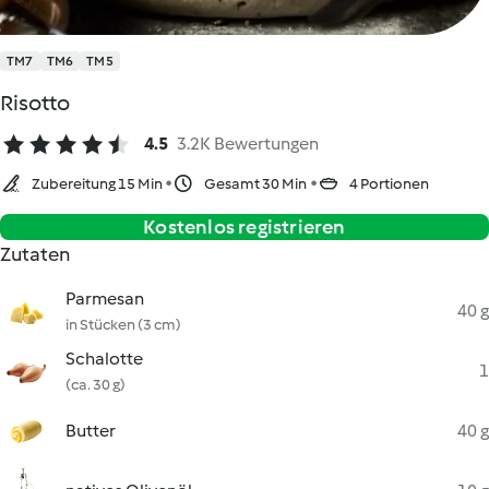
TM7
TM6
TM5
Risotto
4.5
3.2K Bewertungen
Zubereitung 15 Min
Gesamt 30 Min
4 Portionen
Kostenlos registrieren
Zutaten
Parmesan
40 g
in Stücken (3 cm)
Schalotte
1
(ca. 30 g)
Butter
40 g