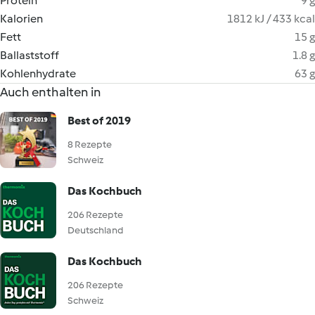
Protein
9 g
Kalorien
1812 kJ / 433 kcal
Fett
15 g
Ballaststoff
1.8 g
Kohlenhydrate
63 g
Auch enthalten in
Best of 2019
8 Rezepte
Schweiz
Das Kochbuch
206 Rezepte
Deutschland
Das Kochbuch
206 Rezepte
Schweiz