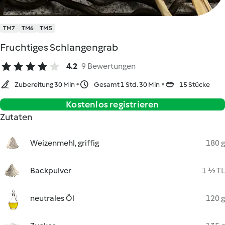
TM7
TM6
TM5
Fruchtiges Schlangengrab
4.2
9 Bewertungen
Zubereitung 30 Min
Gesamt 1 Std. 30 Min
15 Stücke
Kostenlos registrieren
Zutaten
Weizenmehl, griffig
180 g
Backpulver
1 ½ TL
neutrales Öl
120 g