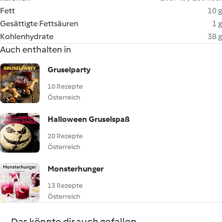
Fett
10 g
Gesättigte Fettsäuren
1 g
Kohlenhydrate
38 g
Auch enthalten in
Gruselparty
10 Rezepte
Österreich
Halloween Gruselspaß
20 Rezepte
Österreich
Monsterhunger
13 Rezepte
Österreich
Das könnte dir auch gefallen