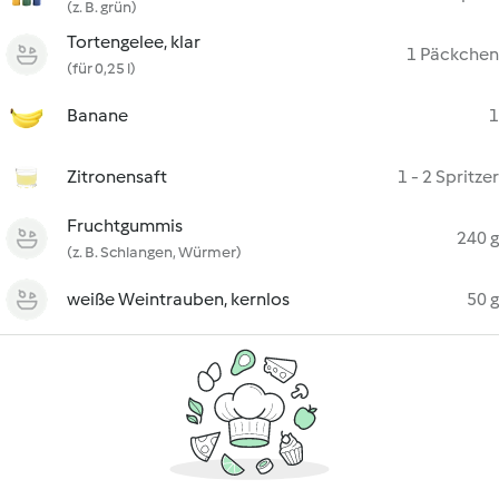
(z. B. grün)
Tortengelee, klar
1 Päckchen
(für 0,25 l)
Banane
1
Zitronensaft
1 - 2 Spritzer
Fruchtgummis
240 g
(z. B. Schlangen, Würmer)
weiße Weintrauben, kernlos
50 g