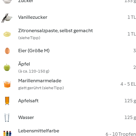
Zucker
135 g
Vanillezucker
1 TL
Zitronensalzpaste, selbst gemacht
1 TL
(siehe Tipp)
Eier (Größe M)
3
Äpfel
2
(à ca. 120-150 g)
Marillenmarmelade
4 - 5 EL
glatt gerührt (siehe Tipp)
Apfelsaft
125 g
Wasser
125 g
Lebensmittelfarbe
6 - 10 Tropfen