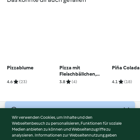
Pizzablume
Pizza mit
Piña Colada
Fleischbällchen,
scharfer roter Sauce,
4.6
(23)
3.8
(4)
4.1
(18)
Scamorza und
Paprika
© Copyright 2026
Wir verwenden Cookies, um Inhalte und den
Webseitenbesuch zu personalisieren, Funktionen für soziale
Nutzungsbedingungen
Medien anbieten zu können und Webseitenzugriffe zu
Datenschutzrichtlinien
analysieren. Informationen zur Webseitennutzung geben