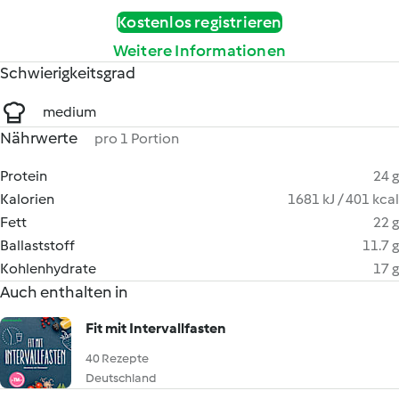
Kostenlos registrieren
Weitere Informationen
Schwierigkeitsgrad
medium
Nährwerte
pro 1 Portion
Protein
24 g
Kalorien
1681 kJ / 401 kcal
Fett
22 g
Ballaststoff
11.7 g
Kohlenhydrate
17 g
Auch enthalten in
Fit mit Intervallfasten
40 Rezepte
Deutschland