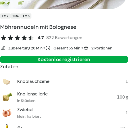
TM7
TM6
TM5
Möhrennudeln mit Bolognese
4.7
822 Bewertungen
Zubereitung 20 Min
Gesamt 35 Min
2 Portionen
Kostenlos registrieren
Zutaten
Knoblauchzehe
1
Knollensellerie
100 g
in Stücken
Zwiebel
1
klein, halbiert