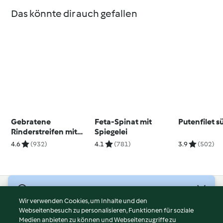
Das könnte dir auch gefallen
Gebratene
Feta-Spinat mit
Putenfilet s
Rinderstreifen mit
Spiegelei
Gemüse und Feta
4.6
(932)
4.1
(781)
3.9
(502)
© Copyright 2026
Wir verwenden Cookies, um Inhalte und den
Webseitenbesuch zu personalisieren, Funktionen für soziale
Nutzungsbedingungen
Medien anbieten zu können und Webseitenzugriffe zu