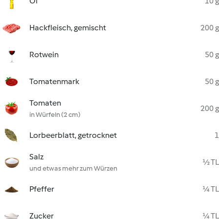
Öl
10 g
Hackfleisch, gemischt
200 g
Rotwein
50 g
Tomatenmark
50 g
Tomaten
200 g
in Würfeln (2 cm)
Lorbeerblatt, getrocknet
1
Salz
½ TL
und etwas mehr zum Würzen
Pfeffer
¼ TL
Zucker
¼ TL