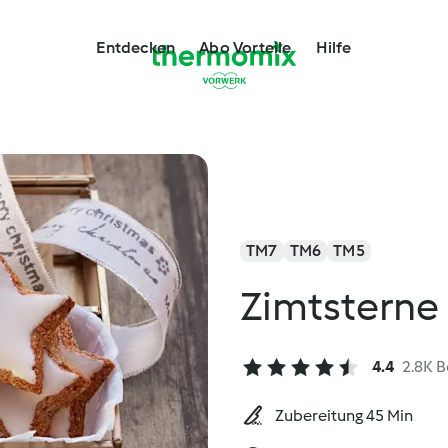
Entdecken
Abo Vorteile
Hilfe
TM7
TM6
TM5
Zimtsterne
4.4
2.8K 
Zubereitung 45 Min