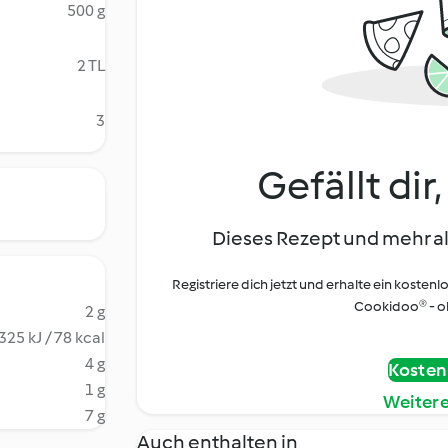
500 g
2 TL
3
Gefällt dir
Dieses Rezept und mehr al
Registriere dich jetzt und erhalte ein kostenl
Cookidoo® - oh
2 g
325 kJ / 78 kcal
4 g
Kostenl
1 g
Weiter
7 g
Auch enthalten in