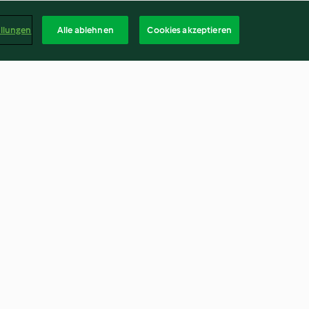
ellungen
Alle ablehnen
Cookies akzeptieren
Cookies mit Schokostückchen
ückchen
4.6
(3.2K)
Deuts