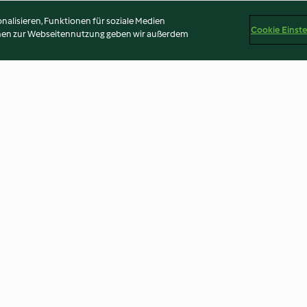
alisieren, Funktionen für soziale Medien
Cookie Einst
onen zur Webseitennutzung geben wir außerdem
Schokoladenmousse
Muffins mit
Schokoladenst
4.5
(2.3K)
4.5
(4.4K)