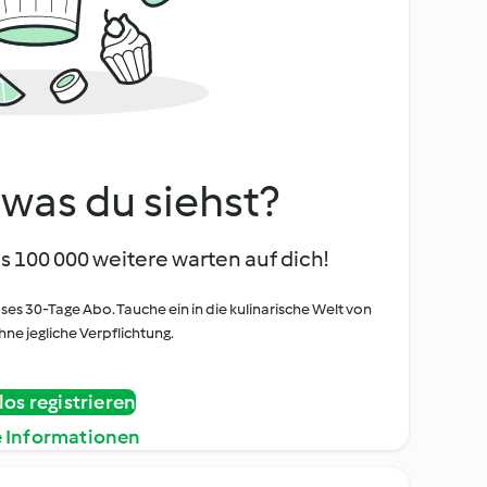
, was du siehst?
s 100 000 weitere warten auf dich!
oses 30-Tage Abo. Tauche ein in die kulinarische Welt von
ne jegliche Verpflichtung.
os registrieren
e Informationen