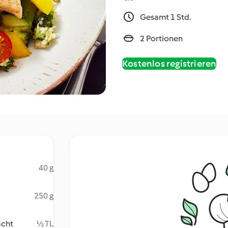
Gesamt 1 Std.
2 Portionen
Kostenlos registrieren
40 g
250 g
acht
½ TL