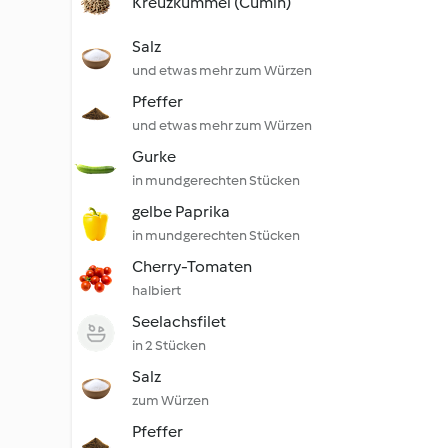
Kreuzkümmel (Cumin)
Salz
und etwas mehr zum Würzen
Pfeffer
und etwas mehr zum Würzen
Gurke
in mundgerechten Stücken
gelbe Paprika
in mundgerechten Stücken
Cherry-Tomaten
halbiert
Seelachsfilet
in 2 Stücken
Salz
zum Würzen
Pfeffer