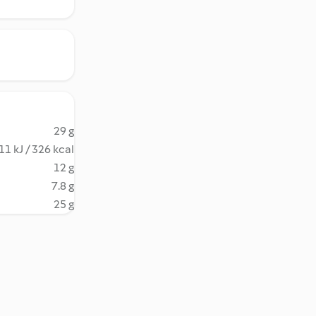
29 g
11 kJ / 326 kcal
12 g
7.8 g
25 g