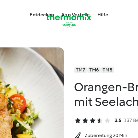
Entdecken
Abo Vorteile
Hilfe
TM7
TM6
TM5
Orangen-Br
mit Seelac
3.5
137 B
Zubereitung 20 Min