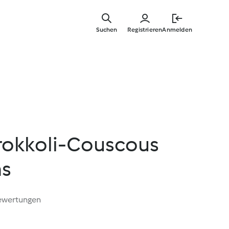
Zum
Hauptinha
Suchen
Registrieren
Anmelden
springen
okkoli-Couscous
hs
ewertungen