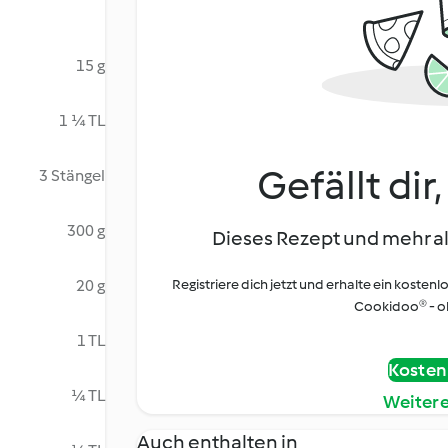
15 g
1 ¼ TL
Gefällt dir
3 Stängel
300 g
Dieses Rezept und mehr al
20 g
Registriere dich jetzt und erhalte ein kostenl
Cookidoo® - oh
1 TL
Kostenl
¼ TL
Weiter
Auch enthalten in