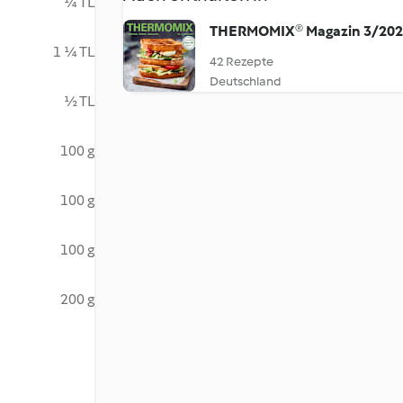
¼ TL
THERMOMIX® Magazin 3/20
1 ¼ TL
42 Rezepte
Deutschland
½ TL
100 g
100 g
100 g
200 g