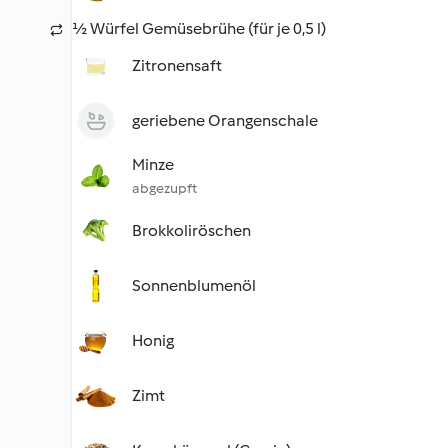
½ Würfel Gemüsebrühe (für je 0,5 l)
Zitronensaft
geriebene Orangenschale
Minze
abgezupft
Brokkoliröschen
Sonnenblumenöl
Honig
Zimt