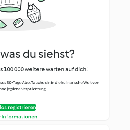
, was du siehst?
s 100 000 weitere warten auf dich!
oses 30-Tage Abo. Tauche ein in die kulinarische Welt von
ne jegliche Verpflichtung.
os registrieren
e Informationen