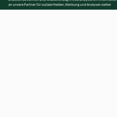
an unsere Partner für soziale Medien, Werbung und Analysen weiter.
Ceasar Salad mit Kichererbsen
Erbsenpasta mit G
4.2
(71)
3.1
(117)
© Copyright 2026
Nutzungsbedingungen
Datenschutzrichtlinien