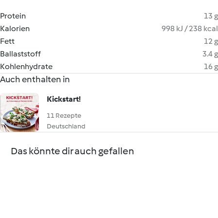
Protein
13 g
Kalorien
998 kJ / 238 kcal
Fett
12 g
Ballaststoff
3.4 g
Kohlenhydrate
16 g
Auch enthalten in
Kickstart!
11 Rezepte
Deutschland
Das könnte dir auch gefallen