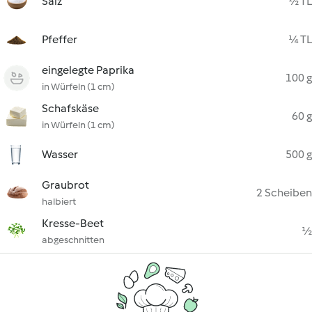
Salz
½ TL
Pfeffer
¼ TL
eingelegte Paprika
100 g
in Würfeln (1 cm)
Schafskäse
60 g
in Würfeln (1 cm)
Wasser
500 g
Graubrot
2 Scheiben
halbiert
Kresse-Beet
½
abgeschnitten