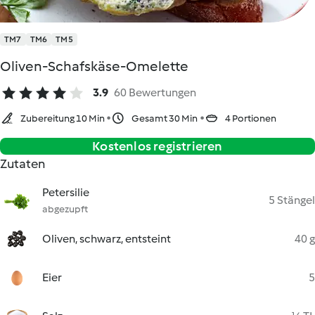
TM7
TM6
TM5
Oliven-Schafskäse-Omelette
3.9
60 Bewertungen
Zubereitung 10 Min
Gesamt 30 Min
4 Portionen
Kostenlos registrieren
Zutaten
Petersilie
5 Stängel
abgezupft
Oliven, schwarz, entsteint
40 g
Eier
5