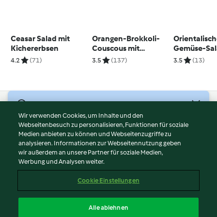
Ceasar Salad mit
Orangen-Brokkoli-
Orientalisc
Kichererbsen
Couscous mit
Gemüse-Sal
Seelachs
4.2
(71)
3.5
(137)
3.5
(13)
© Copyright 2026
Wir verwenden Cookies, um Inhalte und den
Webseitenbesuch zu personalisieren, Funktionen für soziale
Nutzungsbedingungen
Medien anbieten zu können und Webseitenzugriffe zu
Datenschutzrichtlinien
analysieren. Informationen zur Webseitennutzung geben
Disclaimer
wir außerdem an unsere Partner für soziale Medien,
Werbung und Analysen weiter.
Impressum
Cookies
Cookie Einstellungen
Inhalt melden
Vertrag widerrufen
Alle ablehnen
Erklärung zur Barrierefreiheit