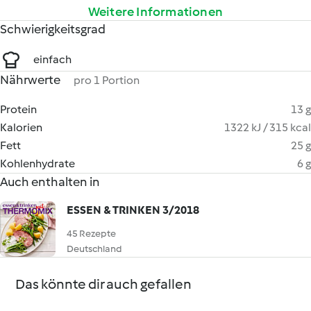
Weitere Informationen
Schwierigkeitsgrad
einfach
Nährwerte
pro 1 Portion
Protein
13 g
Kalorien
1322 kJ / 315 kcal
Fett
25 g
Kohlenhydrate
6 g
Auch enthalten in
ESSEN & TRINKEN 3/2018
45 Rezepte
Deutschland
Das könnte dir auch gefallen