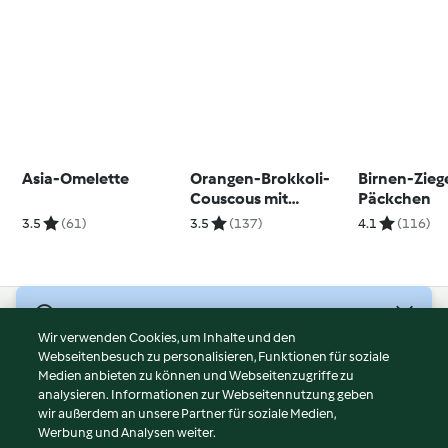
Asia-Omelette
Orangen-Brokkoli-
Birnen-Zieg
Couscous mit
Päckchen
Seelachs
3.5
(61)
3.5
(137)
4.1
(116)
© Copyright 2026
Wir verwenden Cookies, um Inhalte und den
Webseitenbesuch zu personalisieren, Funktionen für soziale
Nutzungsbedingungen
Medien anbieten zu können und Webseitenzugriffe zu
Datenschutzrichtlinien
analysieren. Informationen zur Webseitennutzung geben
Disclaimer
wir außerdem an unsere Partner für soziale Medien,
Werbung und Analysen weiter.
Impressum