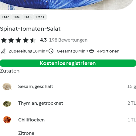
TM7
TM6
TM5
TM31
Spinat-Tomaten-Salat
4.3
198 Bewertungen
Zubereitung 10 Min
Gesamt 20 Min
4 Portionen
Kostenlos registrieren
Zutaten
Sesam, geschält
15 g
Thymian, getrocknet
2 TL
Chiliflocken
1 TL
Zitrone