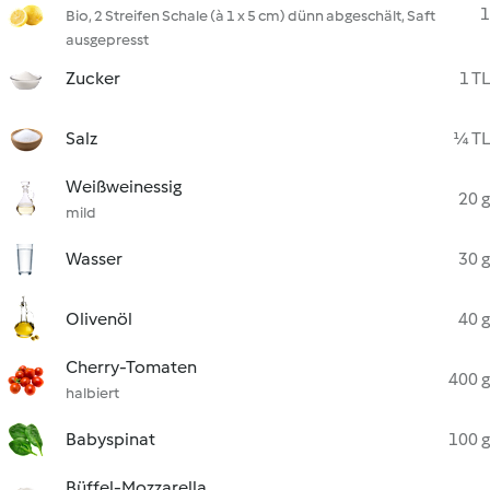
1
Bio, 2 Streifen Schale (à 1 x 5 cm) dünn abgeschält, Saft
ausgepresst
Zucker
1 TL
Salz
¼ TL
Weißweinessig
20 g
mild
Wasser
30 g
Olivenöl
40 g
Cherry-Tomaten
400 g
halbiert
Babyspinat
100 g
Büffel-Mozzarella