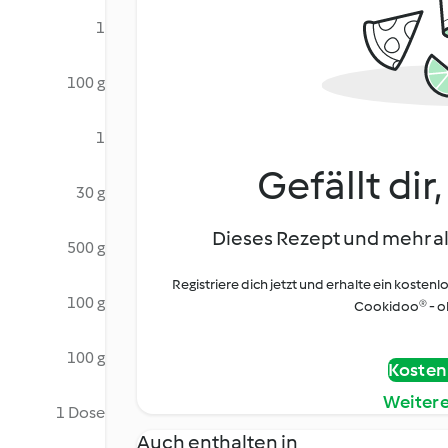
1
100 g
1
Gefällt dir
30 g
Dieses Rezept und mehr al
500 g
Registriere dich jetzt und erhalte ein kostenl
100 g
Cookidoo® - oh
100 g
Kostenl
Weiter
1 Dose
Auch enthalten in