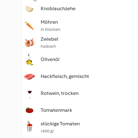
Knoblauchzehe
Möhren
in Stücken
Zwiebel
halbiert
Olivenöl
Hackfleisch, gemischt
Rotwein, trocken
Tomatenmark
stückige Tomaten
(400 g)