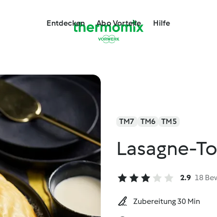
Entdecken
Abo Vorteile
Hilfe
TM7
TM6
TM5
Lasagne-To
2.9
18 Be
Zubereitung 30 Min