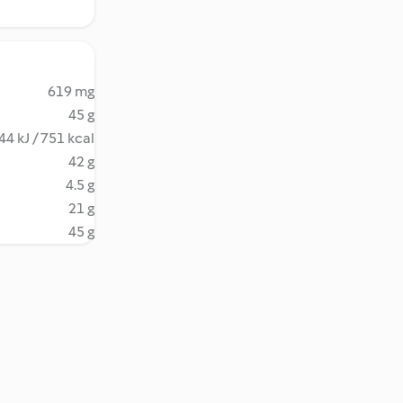
619 mg
45 g
44 kJ / 751 kcal
42 g
4.5 g
21 g
45 g