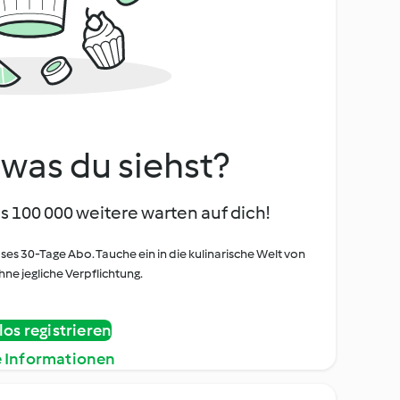
, was du siehst?
s 100 000 weitere warten auf dich!
oses 30-Tage Abo. Tauche ein in die kulinarische Welt von
ne jegliche Verpflichtung.
os registrieren
e Informationen