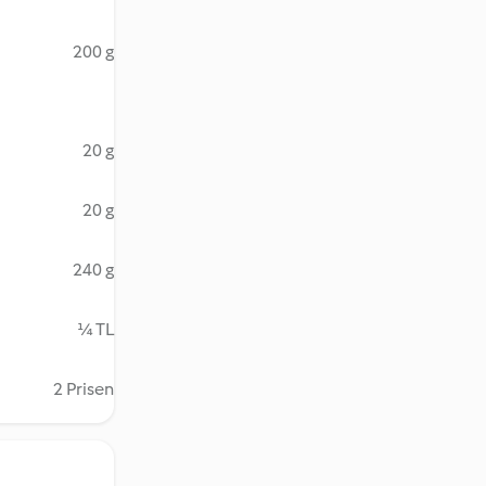
200 g
20 g
20 g
240 g
¼ TL
2 Prisen