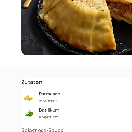
Zutaten
Parmesan
in Stücken
Basilikum
abgezupft
Bolognese-Sauce