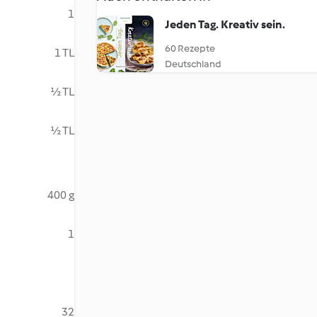
1
Jeden Tag. Kreativ sein.
60 Rezepte
1 TL
Deutschland
½ TL
½ TL
400 g
1
32