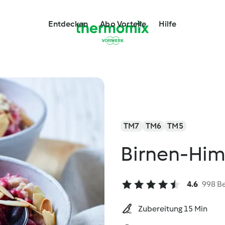
Entdecken
Abo Vorteile
Hilfe
TM7
TM6
TM5
Birnen-Him
4.6
998 B
Zubereitung 15 Min