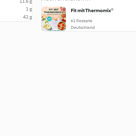
11.6 g
1 g
Fit mit Thermomix®
42 g
61 Rezepte
Deutschland