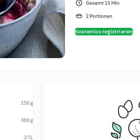
Gesamt 15 Min
2 Portionen
Kostenlos registrieren
150 g
300 g
2 TL