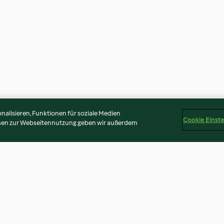
alisieren, Funktionen für soziale Medien
Cookie Einst
onen zur Webseitennutzung geben wir außerdem
l
Mango-Lassi Overnight Oats
Protein-Energy-