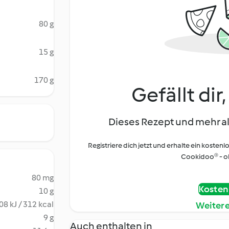
80 g
15 g
170 g
Gefällt dir
Dieses Rezept und mehr al
Registriere dich jetzt und erhalte ein kostenl
Cookidoo® - oh
80 mg
Kostenl
10 g
08 kJ / 312 kcal
Weiter
9 g
Auch enthalten in