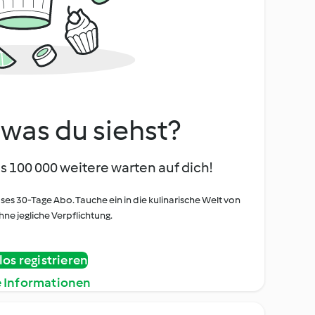
, was du siehst?
s 100 000 weitere warten auf dich!
oses 30-Tage Abo. Tauche ein in die kulinarische Welt von
ne jegliche Verpflichtung.
os registrieren
e Informationen