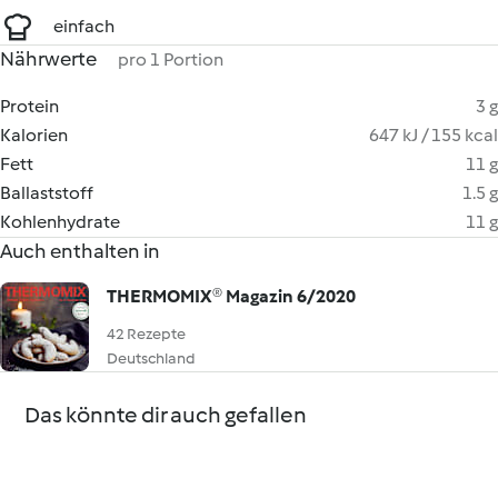
einfach
Nährwerte
pro 1 Portion
Protein
3 g
Kalorien
647 kJ / 155 kcal
Fett
11 g
Ballaststoff
1.5 g
Kohlenhydrate
11 g
Auch enthalten in
THERMOMIX® Magazin 6/2020
42 Rezepte
Deutschland
Das könnte dir auch gefallen