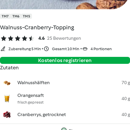
TM7
TM6
TM5
Walnuss-Cranberry-Topping
4.6
25 Bewertungen
Zubereitung 5 Min
Gesamt 10 Min
4 Portionen
Kostenlos registrieren
Zutaten
Walnusshälften
70 g
Orangensaft
40 g
frisch gepresst
Cranberrys, getrocknet
40 g