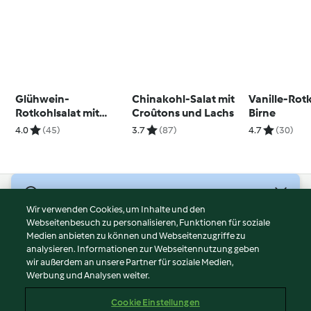
Glühwein-
Chinakohl-Salat mit
Vanille-Rot
Rotkohlsalat mit
Croûtons und Lachs
Birne
Camembert und
4.0
(45)
3.7
(87)
4.7
(30)
Nüssen
© Copyright 2026
Wir verwenden Cookies, um Inhalte und den
Webseitenbesuch zu personalisieren, Funktionen für soziale
Nutzungsbedingungen
Medien anbieten zu können und Webseitenzugriffe zu
Datenschutzrichtlinien
analysieren. Informationen zur Webseitennutzung geben
Disclaimer
wir außerdem an unsere Partner für soziale Medien,
Werbung und Analysen weiter.
Impressum
Cookies
Cookie Einstellungen