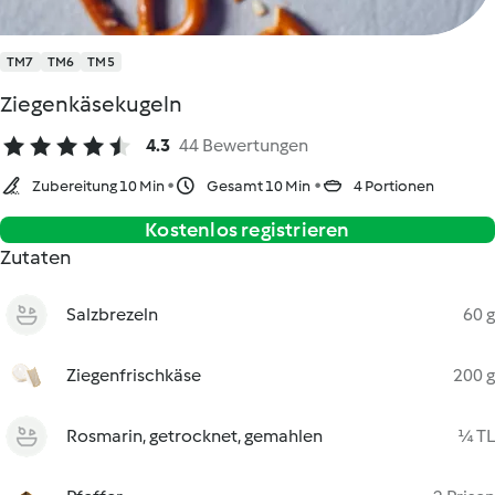
TM7
TM6
TM5
Ziegenkäsekugeln
4.3
44 Bewertungen
Zubereitung 10 Min
Gesamt 10 Min
4 Portionen
Kostenlos registrieren
Zutaten
Salzbrezeln
60 g
Ziegenfrischkäse
200 g
Rosmarin, getrocknet, gemahlen
¼ TL