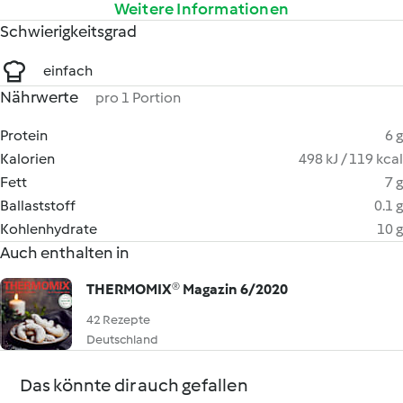
Weitere Informationen
Schwierigkeitsgrad
einfach
Nährwerte
pro 1 Portion
Protein
6 g
Kalorien
498 kJ / 119 kcal
Fett
7 g
Ballaststoff
0.1 g
Kohlenhydrate
10 g
Auch enthalten in
THERMOMIX® Magazin 6/2020
42 Rezepte
Deutschland
Das könnte dir auch gefallen