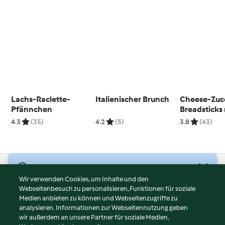
Lachs-Raclette-
Italienischer Brunch
Cheese-Zuc
Pfännchen
Breadsticks 
4.3
(35)
4.2
(5)
3.8
(43)
© Copyright 2026
Wir verwenden Cookies, um Inhalte und den
Webseitenbesuch zu personalisieren, Funktionen für soziale
Nutzungsbedingungen
Medien anbieten zu können und Webseitenzugriffe zu
Datenschutzrichtlinien
analysieren. Informationen zur Webseitennutzung geben
Disclaimer
wir außerdem an unsere Partner für soziale Medien,