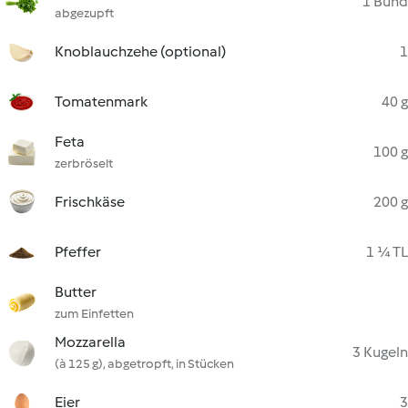
1 Bund
abgezupft
Knoblauchzehe (optional)
1
Tomatenmark
40 g
Feta
100 g
zerbröselt
Frischkäse
200 g
Pfeffer
1 ¼ TL
Butter
zum Einfetten
Mozzarella
3 Kugeln
(à 125 g), abgetropft, in Stücken
Eier
3