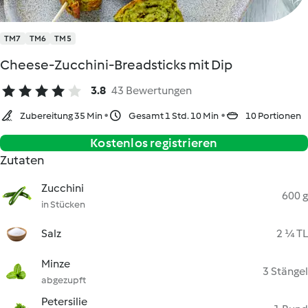
TM7
TM6
TM5
Cheese-Zucchini-Breadsticks mit Dip
3.8
43 Bewertungen
Zubereitung 35 Min
Gesamt 1 Std. 10 Min
10 Portionen
Kostenlos registrieren
Zutaten
Zucchini
600 g
in Stücken
Salz
2 ¼ TL
Minze
3 Stängel
abgezupft
Petersilie