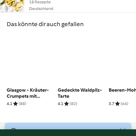
18 Rezepte
Deutschland
Das könnte dir auch gefallen
Glasgow - Kräuter-
Gedeckte Waldpilz-
Beeren-Mo
Crumpets mit
Tarte
Pfefferbutter
4.1
(88)
4.1
(82)
3.7
(64)
© Copyright 2026