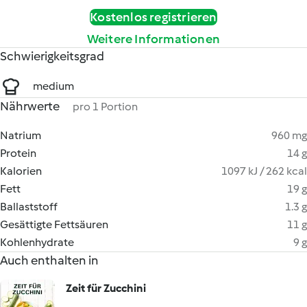
Kostenlos registrieren
Weitere Informationen
Schwierigkeitsgrad
medium
Nährwerte
pro 1 Portion
Natrium
960 mg
Protein
14 g
Kalorien
1097 kJ / 262 kcal
Fett
19 g
Ballaststoff
1.3 g
Gesättigte Fettsäuren
11 g
Kohlenhydrate
9 g
Auch enthalten in
Zeit für Zucchini