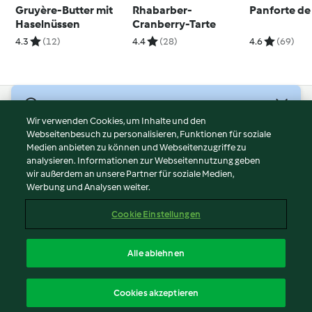
Gruyère-Butter mit
Rhabarber-
Panforte de
Haselnüssen
Cranberry-Tarte
4.3
(12)
4.4
(28)
4.6
(69)
© Copyright 2026
Wir verwenden Cookies, um Inhalte und den
Webseitenbesuch zu personalisieren, Funktionen für soziale
Nutzungsbedingungen
Medien anbieten zu können und Webseitenzugriffe zu
Datenschutzrichtlinien
analysieren. Informationen zur Webseitennutzung geben
Disclaimer
wir außerdem an unsere Partner für soziale Medien,
Werbung und Analysen weiter.
Impressum
Cookies
Cookie Einstellungen
Inhalt melden
Vertrag widerrufen
Alle ablehnen
Erklärung zur Barrierefreiheit
Deutsch
Cookies akzeptieren