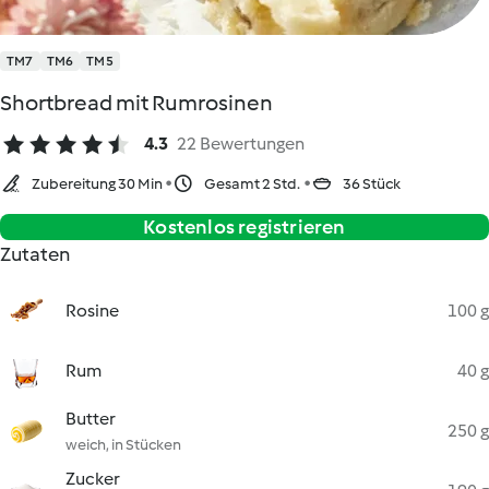
TM7
TM6
TM5
Shortbread mit Rumrosinen
4.3
22 Bewertungen
Zubereitung 30 Min
Gesamt 2 Std.
36 Stück
Kostenlos registrieren
Zutaten
Rosine
100 g
Rum
40 g
Butter
250 g
weich, in Stücken
Zucker