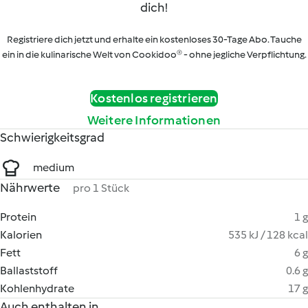
dich!
Registriere dich jetzt und erhalte ein kostenloses 30-Tage Abo. Tauche
ein in die kulinarische Welt von Cookidoo® - ohne jegliche Verpflichtung.
Kostenlos registrieren
Weitere Informationen
Schwierigkeitsgrad
medium
Nährwerte
pro 1 Stück
Protein
1 g
Kalorien
535 kJ / 128 kcal
Fett
6 g
Ballaststoff
0.6 g
Kohlenhydrate
17 g
Auch enthalten in