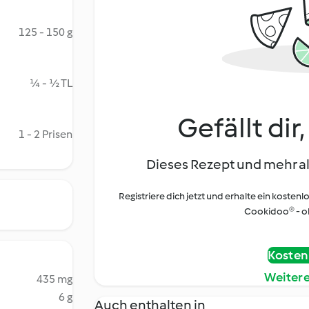
125 - 150 g
¼ - ½ TL
Gefällt dir
1 - 2 Prisen
Dieses Rezept und mehr al
Registriere dich jetzt und erhalte ein kostenl
Cookidoo® - oh
Kostenl
Weiter
435 mg
6 g
Auch enthalten in