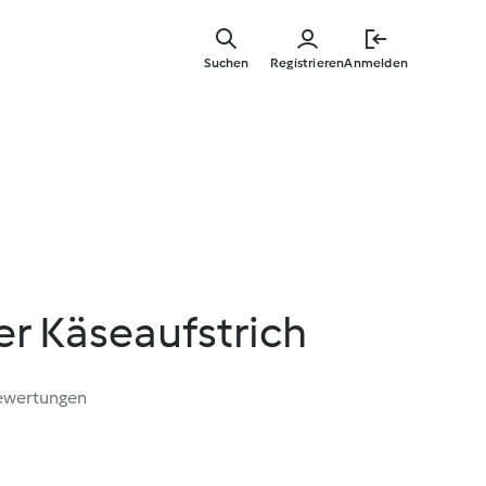
Zum
Hauptinha
Suchen
Registrieren
Anmelden
springen
r Käseaufstrich
ewertungen