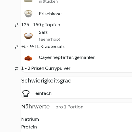
in Stücken
Frischkäse
125 - 150 g Topfen
Salz
(siehe Tipp)
¼ - ½ TL Kräutersalz
Cayennepfeffer, gemahlen
1 - 2 Prisen Currypulver
Schwierigkeitsgrad
einfach
Nährwerte
pro 1 Portion
Natrium
Protein