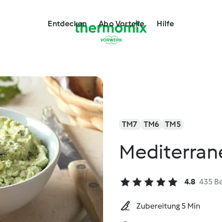
Entdecken
Abo Vorteile
Hilfe
TM7
TM6
TM5
Mediterrane
4.8
435 B
Zubereitung 5 Min