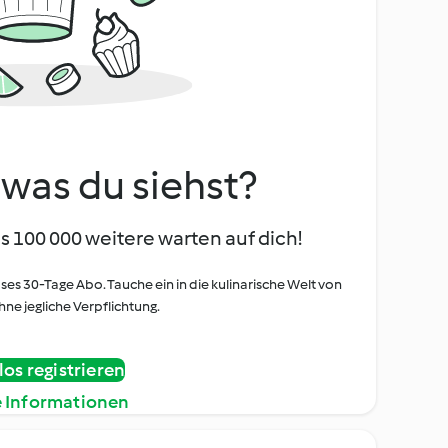
, was du siehst?
s 100 000 weitere warten auf dich!
oses 30-Tage Abo. Tauche ein in die kulinarische Welt von
ne jegliche Verpflichtung.
os registrieren
e Informationen