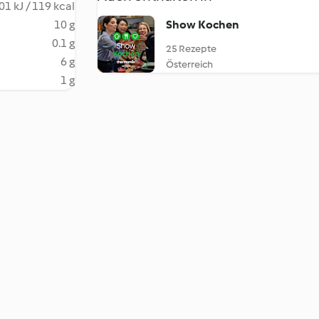
01 kJ / 119 kcal
10 g
Show Kochen
0.1 g
25 Rezepte
6 g
Österreich
1 g