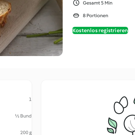
Gesamt 5 Min
8 Portionen
Kostenlos registrieren
1
½ Bund
200 g