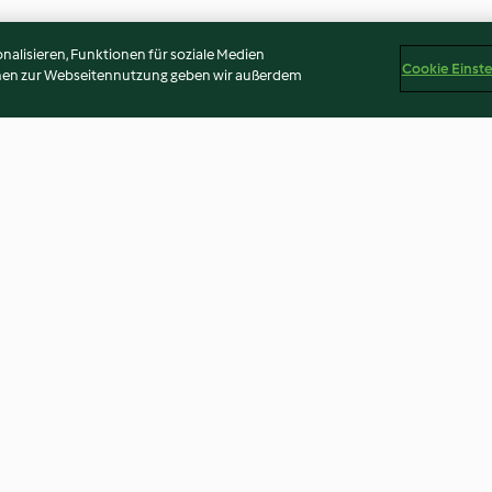
alisieren, Funktionen für soziale Medien
Cookie Einst
onen zur Webseitennutzung geben wir außerdem
n
Zebra-Käsekuchen
Rote-Grütze-To
3.6
(160)
4.7
(249)