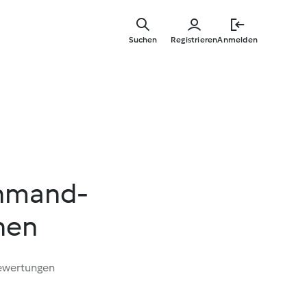
Zum
Hauptinha
Suchen
Registrieren
Anmelden
springen
chmand-
hen
ewertungen