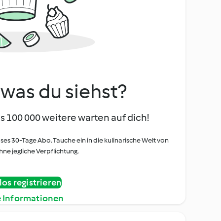
, was du siehst?
s 100 000 weitere warten auf dich!
oses 30-Tage Abo. Tauche ein in die kulinarische Welt von
ne jegliche Verpflichtung.
os registrieren
e Informationen