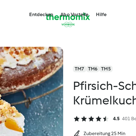
Entdecken
Abo Vorteile
Hilfe
TM7
TM6
TM5
Pfirsich-S
Krümelkuc
4.5
401 B
Zubereitung 25 Min