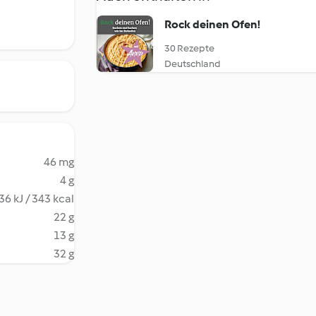
Rock deinen Ofen!
30 Rezepte
Deutschland
46 mg
4 g
36 kJ / 343 kcal
22 g
13 g
32 g