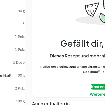
180 g
3
1 Pck.
Gefällt dir
1 Pck.
Dieses Rezept und mehr al
1 Dose
Registriere dich jetzt und erhalte ein kostenl
Cookidoo® - oh
ankkalt
400 g
Kostenl
2 Pck.
Weiter
400 g
Auch enthalten in