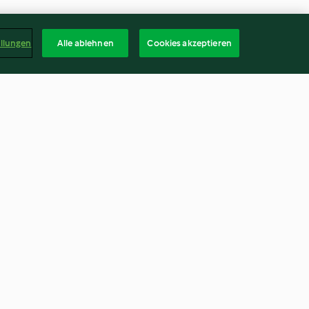
ellungen
Alle ablehnen
Cookies akzeptieren
rte
Knusperkugeln
4.1
(104)