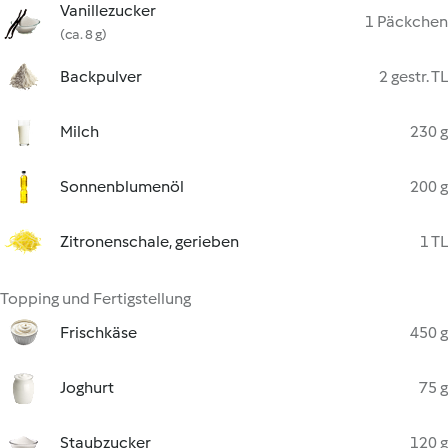
Vanillezucker
1 Päckchen
(ca. 8 g)
Backpulver
2 gestr. TL
Milch
230 g
Sonnenblumenöl
200 g
Zitronenschale, gerieben
1 TL
Topping und Fertigstellung
Frischkäse
450 g
Joghurt
75 g
Staubzucker
120 g