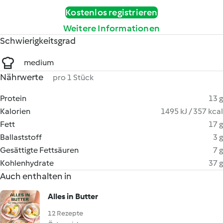
Kostenlos registrieren
Weitere Informationen
Schwierigkeitsgrad
medium
Nährwerte
pro 1 Stück
Protein
13 g
Kalorien
1495 kJ / 357 kcal
Fett
17 g
Ballaststoff
3 g
Gesättigte Fettsäuren
7 g
Kohlenhydrate
37 g
Auch enthalten in
Alles in Butter
12 Rezepte