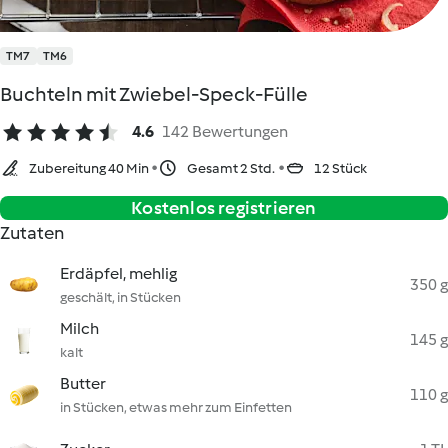
TM7
TM6
Buchteln mit Zwiebel-Speck-Fülle
4.6
142 Bewertungen
Zubereitung 40 Min
Gesamt 2 Std.
12 Stück
Kostenlos registrieren
Zutaten
Erdäpfel, mehlig
350 g
geschält, in Stücken
Milch
145 g
kalt
Butter
110 g
in Stücken, etwas mehr zum Einfetten