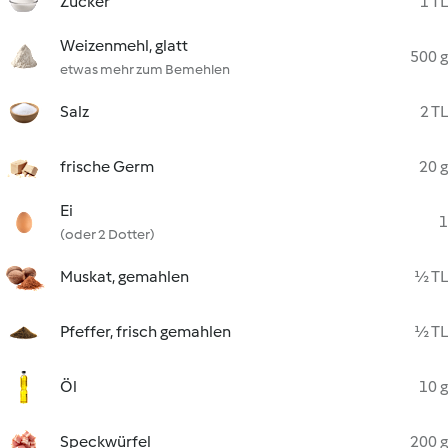
Zucker
1 TL
Weizenmehl, glatt
500 g
etwas mehr zum Bemehlen
Salz
2 TL
frische Germ
20 g
Ei
1
(oder 2 Dotter)
Muskat, gemahlen
½ TL
Pfeffer, frisch gemahlen
½ TL
Öl
10 g
Speckwürfel
200 g