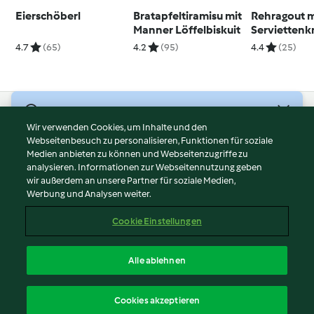
Eierschöberl
Bratapfeltiramisu mit
Rehragout m
Manner Löffelbiskuit
Serviettenk
4.7
(65)
4.2
(95)
4.4
(25)
© Copyright 2026
Wir verwenden Cookies, um Inhalte und den
Webseitenbesuch zu personalisieren, Funktionen für soziale
Nutzungsbedingungen
Medien anbieten zu können und Webseitenzugriffe zu
Datenschutzrichtlinien
analysieren. Informationen zur Webseitennutzung geben
Disclaimer
wir außerdem an unsere Partner für soziale Medien,
Werbung und Analysen weiter.
Impressum
Cookies
Cookie Einstellungen
Inhalt melden
Vertrag widerrufen
Alle ablehnen
Erklärung zur Barrierefreiheit
Deutsch
Cookies akzeptieren