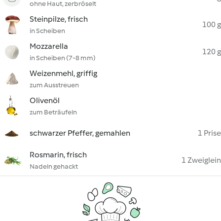
ohne Haut, zerbröselt
Steinpilze, frisch
100 g
in Scheiben
Mozzarella
120 g
in Scheiben (7-8 mm)
Weizenmehl, griffig
zum Ausstreuen
Olivenöl
zum Beträufeln
schwarzer Pfeffer, gemahlen
1 Prise
Rosmarin, frisch
1 Zweiglein
Nadeln gehackt