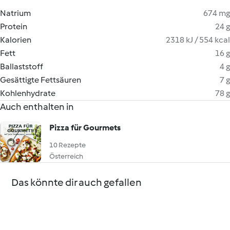
Natrium
674 mg
Protein
24 g
Kalorien
2318 kJ / 554 kcal
Fett
16 g
Ballaststoff
4 g
Gesättigte Fettsäuren
7 g
Kohlenhydrate
78 g
Auch enthalten in
Pizza für Gourmets
10 Rezepte
Österreich
Das könnte dir auch gefallen