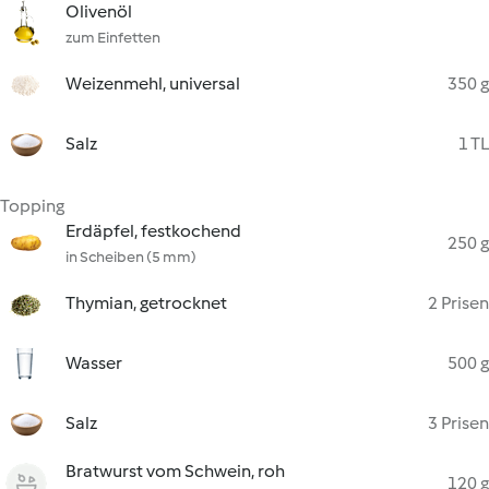
Olivenöl
zum Einfetten
Weizenmehl, universal
350 g
Salz
1 TL
Topping
Erdäpfel, festkochend
250 g
in Scheiben (5 mm)
Thymian, getrocknet
2 Prisen
Wasser
500 g
Salz
3 Prisen
Bratwurst vom Schwein, roh
120 g