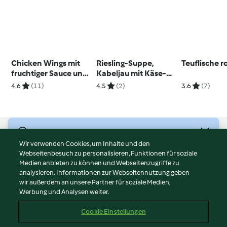
Chicken Wings mit
Riesling-Suppe,
Teuflische 
fruchtiger Sauce und
Kabeljau mit Käse-
Gemüse
Kruste, Gemüse und
4.6
(11)
4.5
(2)
3.6
(7)
Sauce; Lebkuchen-
Schichtdessert
© Copyright 2026
Wir verwenden Cookies, um Inhalte und den
Webseitenbesuch zu personalisieren, Funktionen für soziale
Nutzungsbedingungen
Medien anbieten zu können und Webseitenzugriffe zu
Datenschutzrichtlinien
analysieren. Informationen zur Webseitennutzung geben
Disclaimer
wir außerdem an unsere Partner für soziale Medien,
Werbung und Analysen weiter.
Impressum
Cookies
Cookie Einstellungen
Inhalt melden