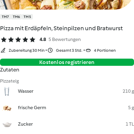
TM7
TM6
TM5
Pizza mit Erdäpfeln, Steinpilzen und Bratwurst
4.8
5 Bewertungen
Zubereitung 30 Min
Gesamt 3 Std.
4 Portionen
Kostenlos registrieren
Zutaten
Pizzateig
Wasser
210 g
frische Germ
5 g
Zucker
1 TL