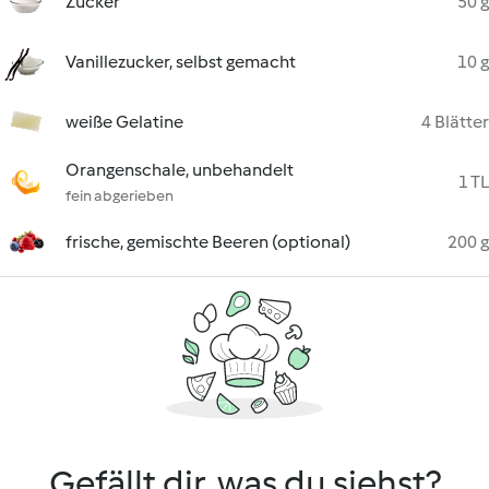
Zucker
50 g
Vanillezucker, selbst gemacht
10 g
weiße Gelatine
4 Blätter
Orangenschale, unbehandelt
1 TL
fein abgerieben
frische, gemischte Beeren (optional)
200 g
Gefällt dir, was du siehst?