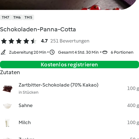
TM7
TM6
TM5
Schokoladen-Panna-Cotta
4.7
251 Bewertungen
Zubereitung 20 Min
Gesamt 4 Std. 30 Min
6 Portionen
Kostenlos registrieren
Zutaten
Zartbitter-Schokolade (70% Kakao)
100 g
in Stücken
Sahne
400 g
Milch
100 g