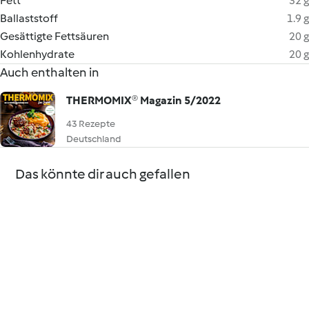
Fett
32 g
Ballaststoff
1.9 g
Gesättigte Fettsäuren
20 g
Kohlenhydrate
20 g
Auch enthalten in
THERMOMIX® Magazin 5/2022
43 Rezepte
Deutschland
Das könnte dir auch gefallen