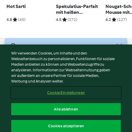
Hot Sarti
Spekulatius-Parfait
Nougat-Sch
mit heißen
Mousse mit
Gewürzkirschen
Himbeeren
4.8
(45)
4.5
(272)
4.2
(127)
© Copyright 2026
Wir verwenden Cookies, um Inhalte und den
Webseitenbesuch zu personalisieren, Funktionen für soziale
Nutzungsbedingungen
Medien anbieten zu können und Webseitenzugriffe zu
Datenschutzrichtlinien
analysieren. Informationen zur Webseitennutzung geben
Disclaimer
wir außerdem an unsere Partner für soziale Medien,
Werbung und Analysen weiter.
Impressum
Cookies
Cookie Einstellungen
Inhalt melden
Vertrag widerrufen
Alle ablehnen
Erklärung zur Barrierefreiheit
Deutsch
Cookies akzeptieren