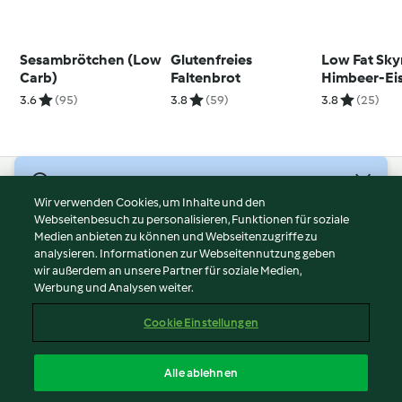
Sesambrötchen (Low
Glutenfreies
Low Fat Sky
Carb)
Faltenbrot
Himbeer-Ei
3.6
(95)
3.8
(59)
3.8
(25)
© Copyright 2026
Wir verwenden Cookies, um Inhalte und den
Webseitenbesuch zu personalisieren, Funktionen für soziale
Nutzungsbedingungen
Medien anbieten zu können und Webseitenzugriffe zu
Datenschutzrichtlinien
analysieren. Informationen zur Webseitennutzung geben
Disclaimer
wir außerdem an unsere Partner für soziale Medien,
Werbung und Analysen weiter.
Impressum
Cookies
Cookie Einstellungen
Inhalt melden
Vertrag widerrufen
Alle ablehnen
Erklärung zur Barrierefreiheit