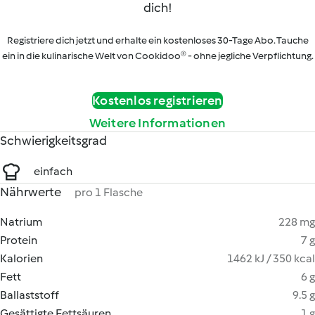
dich!
Registriere dich jetzt und erhalte ein kostenloses 30-Tage Abo. Tauche
ein in die kulinarische Welt von Cookidoo® - ohne jegliche Verpflichtung.
Kostenlos registrieren
Weitere Informationen
Schwierigkeitsgrad
einfach
Nährwerte
pro 1 Flasche
Natrium
228 mg
Protein
7 g
Kalorien
1462 kJ / 350 kcal
Fett
6 g
Ballaststoff
9.5 g
Gesättigte Fettsäuren
1 g