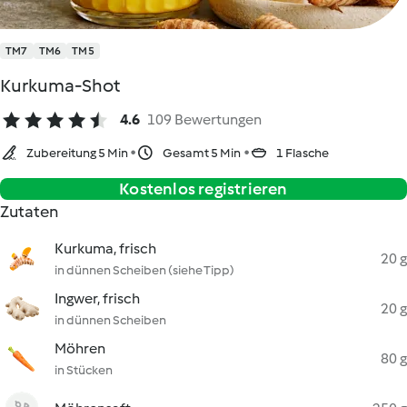
TM7
TM6
TM5
Kurkuma-Shot
4.6
109 Bewertungen
Zubereitung 5 Min
Gesamt 5 Min
1 Flasche
Kostenlos registrieren
Zutaten
Kurkuma, frisch
20 g
in dünnen Scheiben (siehe Tipp)
Ingwer, frisch
20 g
in dünnen Scheiben
Möhren
80 g
in Stücken