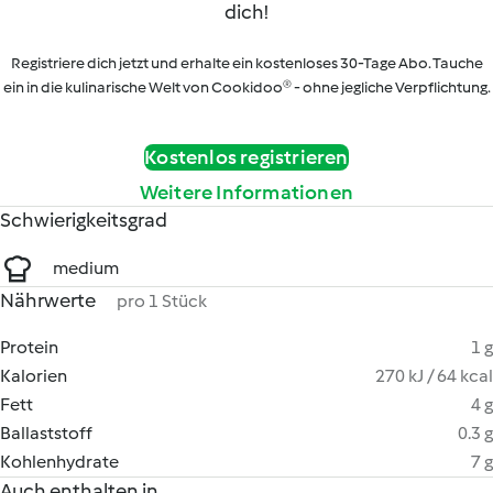
dich!
Registriere dich jetzt und erhalte ein kostenloses 30-Tage Abo. Tauche
ein in die kulinarische Welt von Cookidoo® - ohne jegliche Verpflichtung.
Kostenlos registrieren
Weitere Informationen
Schwierigkeitsgrad
medium
Nährwerte
pro 1 Stück
Protein
1 g
Kalorien
270 kJ / 64 kcal
Fett
4 g
Ballaststoff
0.3 g
Kohlenhydrate
7 g
Auch enthalten in