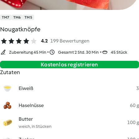
TM7
TM6
TM5
Nougatknöpfe
4.2
199 Bewertungen
Zubereitung 45 Min
Gesamt 2 Std. 30 Min
45 Stück
Kostenlos registrieren
Zutaten
Eiweiß
3
Haselnüsse
60 g
Butter
100 g
weich, in Stücken