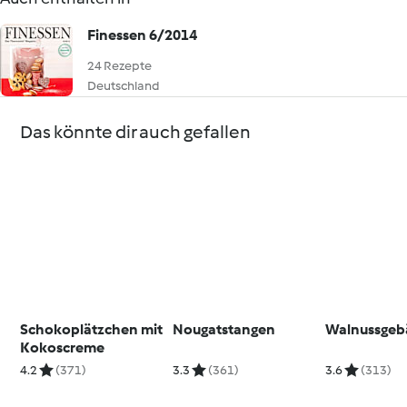
Finessen 6/2014
24 Rezepte
Deutschland
Das könnte dir auch gefallen
Schokoplätzchen mit
Nougatstangen
Walnussgeb
Kokoscreme
4.2
(371)
3.3
(361)
3.6
(313)